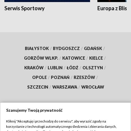
Serwis Sportowy
Europa z Blisk
BIAŁYSTOK
/
BYDGOSZCZ
/
GDAŃSK
/
GORZÓW WLKP.
/
KATOWICE
/
KIELCE
/
KRAKÓW
/
LUBLIN
/
ŁÓDŹ
/
OLSZTYN
/
OPOLE
/
POZNAŃ
/
RZESZÓW
/
SZCZECIN
/
WARSZAWA
/
WROCŁAW
Szanujemy Twoją prywatność
Dołącz do nas:
Kliknij "Akceptuję i przechodzę do serwisu", aby wyrazić zgody na
korzystanie z technologii automatycznego śledzenia i zbierania danych,
TVP