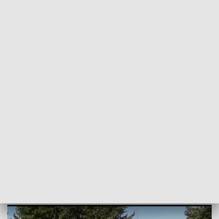
POWRÓT DO
SZCZECIN
TVP REGIONY
Dobrowolna Zasadnicza Służba
Wojskowa. Pierwsze ćwiczenia żołnierzy
[WIDEO]
2022-09-19
Mateusz Burdziński / kb