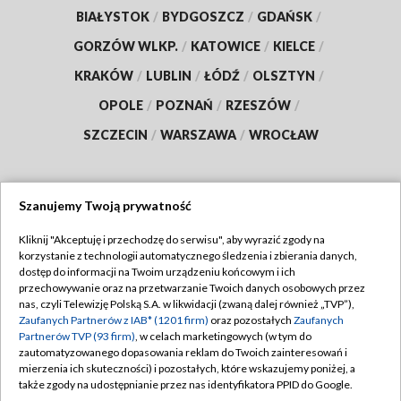
BIAŁYSTOK
/
BYDGOSZCZ
/
GDAŃSK
/
GORZÓW WLKP.
/
KATOWICE
/
KIELCE
/
KRAKÓW
/
LUBLIN
/
ŁÓDŹ
/
OLSZTYN
/
OPOLE
/
POZNAŃ
/
RZESZÓW
/
SZCZECIN
/
WARSZAWA
/
WROCŁAW
Szanujemy Twoją prywatność
Dołącz do nas:
Kliknij "Akceptuję i przechodzę do serwisu", aby wyrazić zgody na
korzystanie z technologii automatycznego śledzenia i zbierania danych,
TVP
dostęp do informacji na Twoim urządzeniu końcowym i ich
Abonament TVP
przechowywanie oraz na przetwarzanie Twoich danych osobowych przez
Regulamin TVP
nas, czyli Telewizję Polską S.A. w likwidacji (zwaną dalej również „TVP”),
Emisja w TVP
Polityka prywatności
Zaufanych Partnerów z IAB* (1201 firm)
oraz pozostałych
Zaufanych
Partnerów TVP (93 firm)
, w celach marketingowych (w tym do
Centrum informacji TVP
Moje zgody
zautomatyzowanego dopasowania reklam do Twoich zainteresowań i
mierzenia ich skuteczności) i pozostałych, które wskazujemy poniżej, a
Naziemna Telewizja Cyfrowa
Pomoc
także zgody na udostępnianie przez nas identyfikatora PPID do Google.