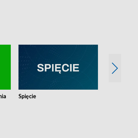
nia
Spięcie
Niedziałkow