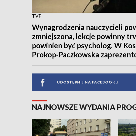
TVP
Wynagrodzenia nauczycieli pow
zmniejszona, lekcje powinny trw
powinien być psycholog. W Kos
Prokop-Paczkowska zaprezentow
UDOSTĘPNIJ NA FACEBOOKU
NAJNOWSZE WYDANIA PR