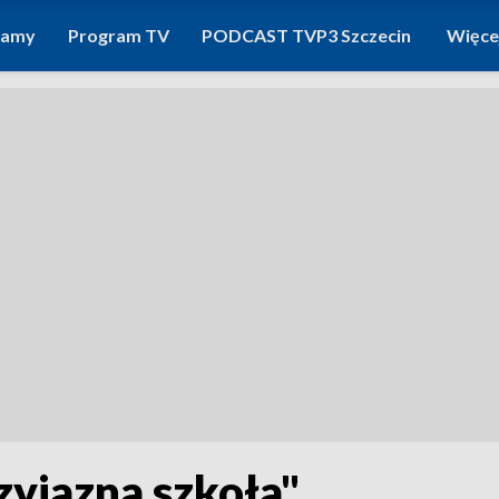
ramy
Program TV
PODCAST TVP3 Szczecin
Więce
zyjazna szkoła"