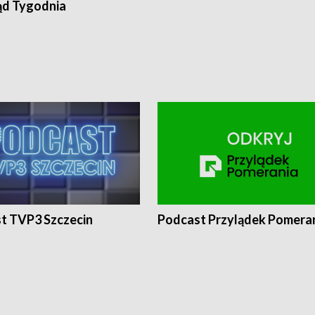
ąd Tygodnia
t TVP3 Szczecin
Podcast Przylądek Pomera