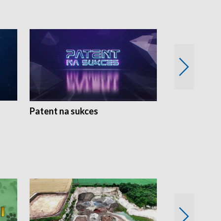
Patent na sukces
Rolnictwo w 