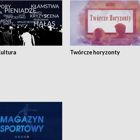
Kultura
Twórcze horyzonty