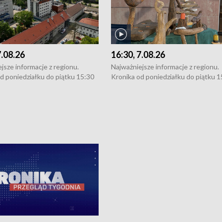
7.08.26
16:30, 7.08.26
jsze informacje z regionu.
Najważniejsze informacje z regionu.
d poniedziałku do piątku 15:30
Kronika od poniedziałku do piątku 1
16:30 (+ rozmowa), 18:30, 21:30.
(flesz), 16:30 (+ rozmowa), 18:30, 21
y i święta 15:30 i 16:30
W weekendy i święta 15:30 i 16:30
8:30 i 21:30. Dziennikarze czekają
(flesz), 18:30 i 21:30. Dziennikarze c
a zgłoszenia: Szczecin - tel. 91-
na Państwa zgłoszenia: Szczecin - te
0, Koszalin - tel. 94-34-50-054,
4 8-10-400, Koszalin - tel. 94-34-50
ronika@tvp.pl.
e-mail: kronika@tvp.pl.