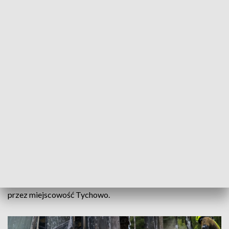
fot. mł. bryg. Paweł Różański/Komenda Powiatowa Państwowej Straży
Pożarnej w Stargardzie
Samochód ciężarowy przewożący opony stanął w
płomieniach na drodze krajowej nr 10. Do zdarzenia
doszło pomiędzy obwodnicą Stargardu a
miejscowością Krąpiel.
Droga jest zablokowana. Pojazdy są kierowane objazdem
przez miejscowość Tychowo.