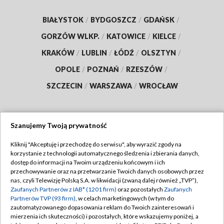
BIAŁYSTOK
/
BYDGOSZCZ
/
GDAŃSK
/
GORZÓW WLKP.
/
KATOWICE
/
KIELCE
/
KRAKÓW
/
LUBLIN
/
ŁÓDŹ
/
OLSZTYN
/
OPOLE
/
POZNAŃ
/
RZESZÓW
/
SZCZECIN
/
WARSZAWA
/
WROCŁAW
Szanujemy Twoją prywatność
Dołącz do nas:
Kliknij "Akceptuję i przechodzę do serwisu", aby wyrazić zgody na
korzystanie z technologii automatycznego śledzenia i zbierania danych,
TVP
dostęp do informacji na Twoim urządzeniu końcowym i ich
Abonament TVP
przechowywanie oraz na przetwarzanie Twoich danych osobowych przez
Regulamin TVP
nas, czyli Telewizję Polską S.A. w likwidacji (zwaną dalej również „TVP”),
Emisja w TVP
Polityka prywatności
Zaufanych Partnerów z IAB* (1201 firm)
oraz pozostałych
Zaufanych
Partnerów TVP (93 firm)
, w celach marketingowych (w tym do
Centrum informacji TVP
Moje zgody
zautomatyzowanego dopasowania reklam do Twoich zainteresowań i
mierzenia ich skuteczności) i pozostałych, które wskazujemy poniżej, a
Naziemna Telewizja Cyfrowa
Pomoc