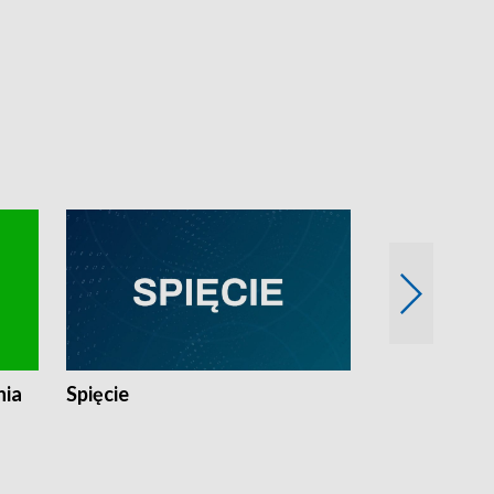
nia
Spięcie
Niedziałkow