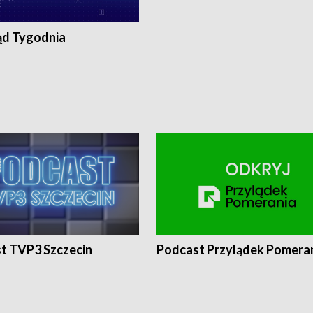
ąd Tygodnia
t TVP3 Szczecin
Podcast Przylądek Pomera