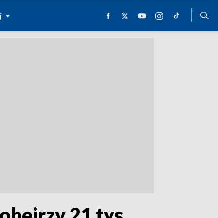
j
obejrzy 21 tys.