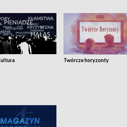
Kultura
Twórcze horyzonty