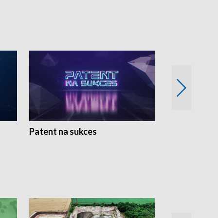
Patent na sukces
Rolnictwo w 