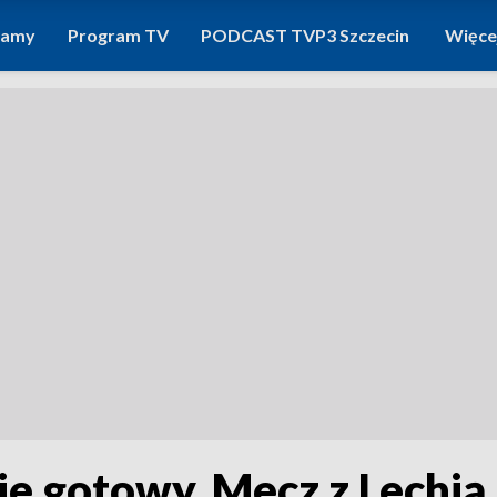
ramy
Program TV
PODCAST TVP3 Szczecin
Więce
ie gotowy. Mecz z Lechią 