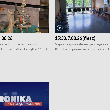
7.08.26
15:30, 7.08.26 (flesz)
jsze informacje z regionu.
Najważniejsze informacje z regionu.
d poniedziałku do piątku 15:30
Kronika od poniedziałku do piątku 1
16:30 (+ rozmowa), 18:30, 21:30.
(flesz), 16:30 (+ rozmowa), 18:30, 21
y i święta 15:30 i 16:30
W weekendy i święta 15:30 i 16:30
8:30 i 21:30. Dziennikarze czekają
(flesz), 18:30 i 21:30. Dziennikarze c
a zgłoszenia: Szczecin - tel. 91-
na Państwa zgłoszenia: Szczecin - te
0, Koszalin - tel. 94-34-50-054,
4 8-10-400, Koszalin - tel. 94-34-50
ronika@tvp.pl.
e-mail: kronika@tvp.pl.