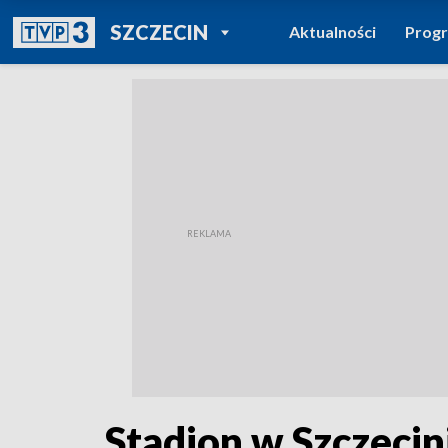
POWRÓT DO
SZCZECIN
Aktualności
Prog
TVP REGIONY
Stadion w Szczecin