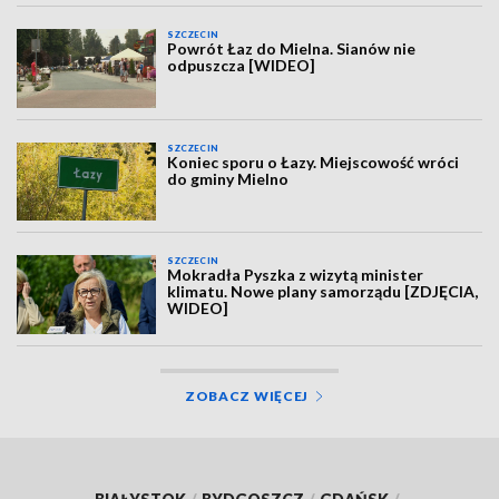
SZCZECIN
Powrót Łaz do Mielna. Sianów nie
odpuszcza [WIDEO]
SZCZECIN
Koniec sporu o Łazy. Miejscowość wróci
do gminy Mielno
SZCZECIN
Mokradła Pyszka z wizytą minister
klimatu. Nowe plany samorządu [ZDJĘCIA,
WIDEO]
ZOBACZ WIĘCEJ