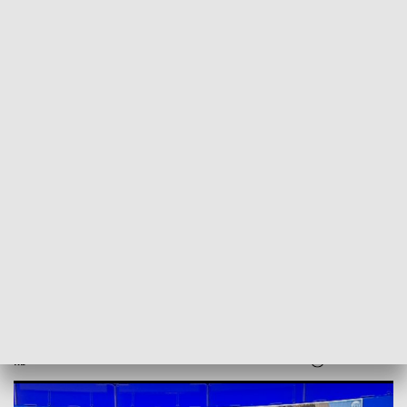
POWRÓT DO
SZCZECIN
TVP REGIONY
Dyrektor szpitala powinien odejść.
Rozmowa z posłem Radosławem
Lubczykiem [WIDEO]
2022-10-06
kb