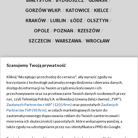
BIAŁYSTOK
/
BYDGOSZCZ
/
GDAŃSK
/
GORZÓW WLKP.
/
KATOWICE
/
KIELCE
/
KRAKÓW
/
LUBLIN
/
ŁÓDŹ
/
OLSZTYN
/
OPOLE
/
POZNAŃ
/
RZESZÓW
/
SZCZECIN
/
WARSZAWA
/
WROCŁAW
Szanujemy Twoją prywatność
Dołącz do nas:
Kliknij "Akceptuję i przechodzę do serwisu", aby wyrazić zgody na
korzystanie z technologii automatycznego śledzenia i zbierania danych,
TVP
dostęp do informacji na Twoim urządzeniu końcowym i ich
Abonament TVP
przechowywanie oraz na przetwarzanie Twoich danych osobowych przez
Regulamin TVP
nas, czyli Telewizję Polską S.A. w likwidacji (zwaną dalej również „TVP”),
Emisja w TVP
Polityka prywatności
Zaufanych Partnerów z IAB* (1201 firm)
oraz pozostałych
Zaufanych
Partnerów TVP (93 firm)
, w celach marketingowych (w tym do
Centrum informacji TVP
Moje zgody
zautomatyzowanego dopasowania reklam do Twoich zainteresowań i
mierzenia ich skuteczności) i pozostałych, które wskazujemy poniżej, a
Naziemna Telewizja Cyfrowa
Pomoc
także zgody na udostępnianie przez nas identyfikatora PPID do Google.
Sklep TVP
Biuro reklamy