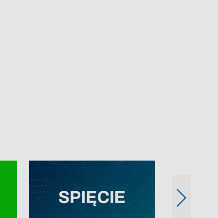
e-mail: kronika@tvp.pl.
e-mail: kronika@t