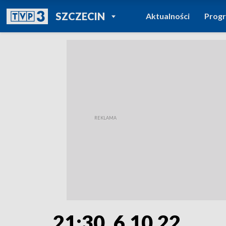
POWRÓT DO
SZCZECIN
Aktualności
Prog
TVP REGIONY
21:30, 6.10.22