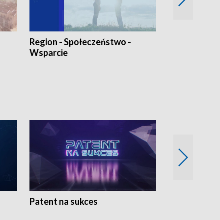
Region - Społeczeństwo -
Bez Barier
Wsparcie
Patent na sukces
Rolnictwo w 