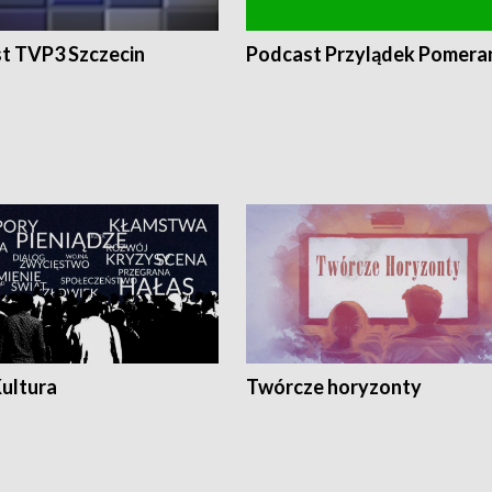
t TVP3 Szczecin
Podcast Przylądek Pomera
Kultura
Twórcze horyzonty