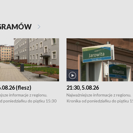
OGRAMÓW
6.08.26 (flesz)
21:30, 5.08.26
jsze informacje z regionu.
Najważniejsze informacje z regionu.
d poniedziałku do piątku 15:30
Kronika od poniedziałku do piątku 1
16:30 (+ rozmowa), 18:30, 21:30.
(flesz), 16:30 (+ rozmowa), 18:30, 21
y i święta 15:30 i 16:30
W weekendy i święta 15:30 i 16:30
8:30 i 21:30. Dziennikarze czekają
(flesz), 18:30 i 21:30. Dziennikarze c
a zgłoszenia: Szczecin - tel. 91-
na Państwa zgłoszenia: Szczecin - te
0, Koszalin - tel. 94-34-50-054,
4 8-10-400, Koszalin - tel. 94-34-50