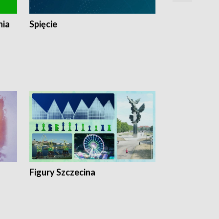
nia
Spięcie
Niedziałkow
Figury Szczecina