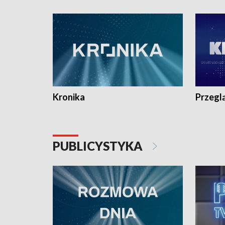
e-mail: kronika@tvp.pl.
e-mail: k
Kronika
Przegl
PUBLICYSTYKA