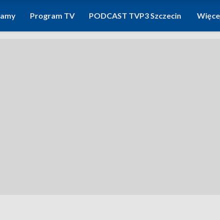
ramy
Program TV
PODCAST TVP3 Szczecin
Więce