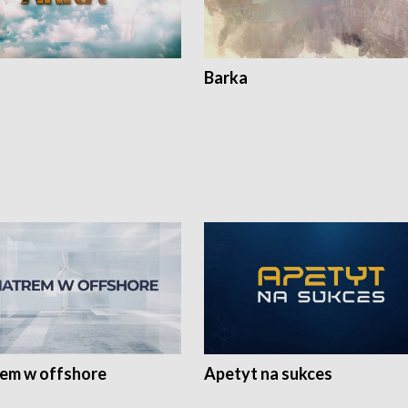
Barka
rem w offshore
Apetyt na sukces