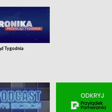
ronika@tvp.pl.
e-mail: kronika@tvp.pl.
ąd Tygodnia