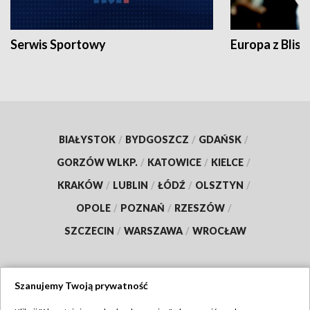
Serwis Sportowy
Europa z Blisk
BIAŁYSTOK
/
BYDGOSZCZ
/
GDAŃSK
/
GORZÓW WLKP.
/
KATOWICE
/
KIELCE
/
KRAKÓW
/
LUBLIN
/
ŁÓDŹ
/
OLSZTYN
/
OPOLE
/
POZNAŃ
/
RZESZÓW
/
SZCZECIN
/
WARSZAWA
/
WROCŁAW
Szanujemy Twoją prywatność
Dołącz do nas: