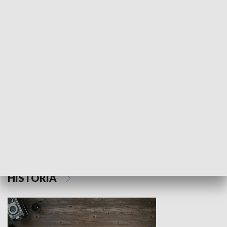
NAUKA I EDUKACJA
Z indeksem w ręku
Droga po suk
HISTORIA