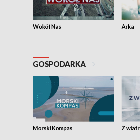
Wokół Nas
Arka
GOSPODARKA
Morski Kompas
Z wiat