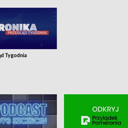
ronika@tvp.pl.
e-mail: kronika@tvp.pl.
ąd Tygodnia