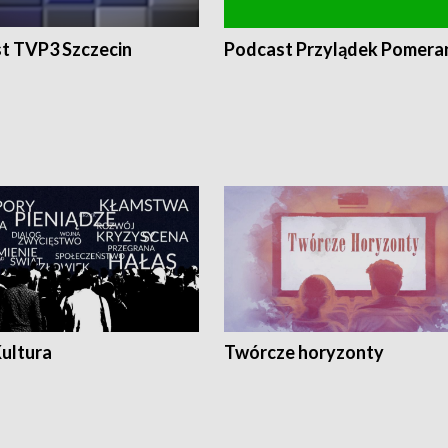
t TVP3 Szczecin
Podcast Przylądek Pomera
Kultura
Twórcze horyzonty