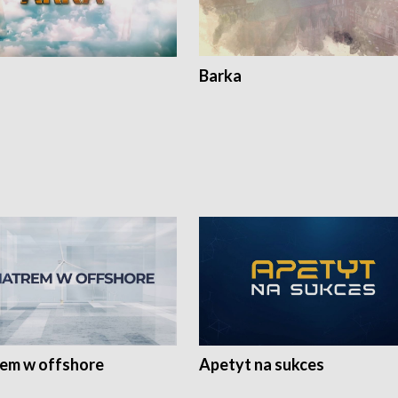
Barka
rem w offshore
Apetyt na sukces