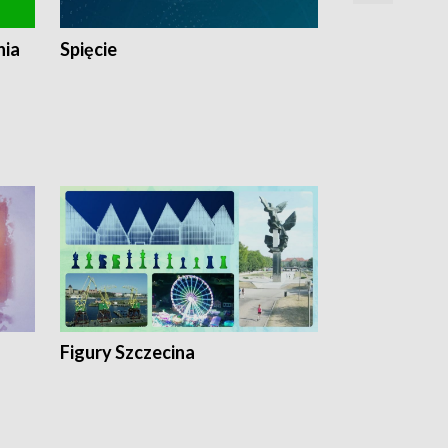
nia
Spięcie
Niedziałkow
Figury Szczecina