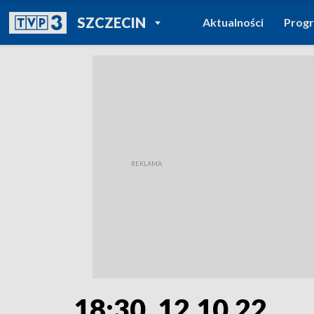
POWRÓT DO
SZCZECIN
Aktualności
Prog
TVP REGIONY
18:30, 12.10.22