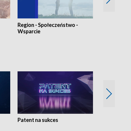
Region - Społeczeństwo -
Bez Barier
Wsparcie
Patent na sukces
Rolnictwo w 