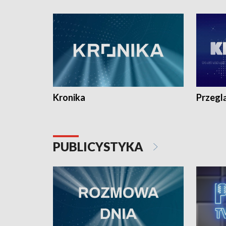
e-mail: kronika@tvp.pl.
e-mail: k
Kronika
Przegl
PUBLICYSTYKA