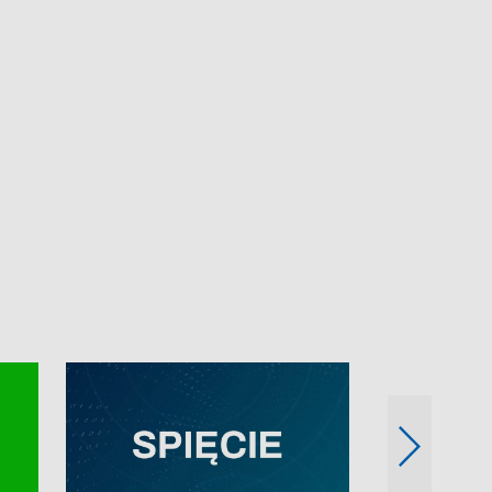
e-mail: kronika@tvp.pl.
e-mail: kronika@t