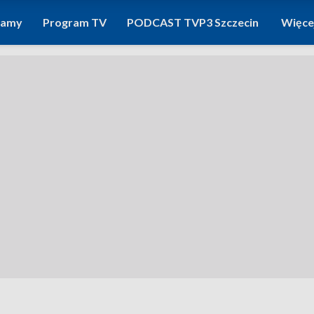
ramy
Program TV
PODCAST TVP3 Szczecin
Więce