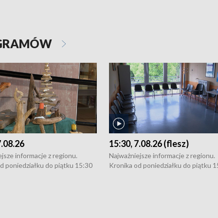
OGRAMÓW
7.08.26
15:30, 7.08.26 (flesz)
jsze informacje z regionu.
Najważniejsze informacje z regionu.
d poniedziałku do piątku 15:30
Kronika od poniedziałku do piątku 1
16:30 (+ rozmowa), 18:30, 21:30.
(flesz), 16:30 (+ rozmowa), 18:30, 21
y i święta 15:30 i 16:30
W weekendy i święta 15:30 i 16:30
8:30 i 21:30. Dziennikarze czekają
(flesz), 18:30 i 21:30. Dziennikarze c
a zgłoszenia: Szczecin - tel. 91-
na Państwa zgłoszenia: Szczecin - te
0, Koszalin - tel. 94-34-50-054,
4 8-10-400, Koszalin - tel. 94-34-50