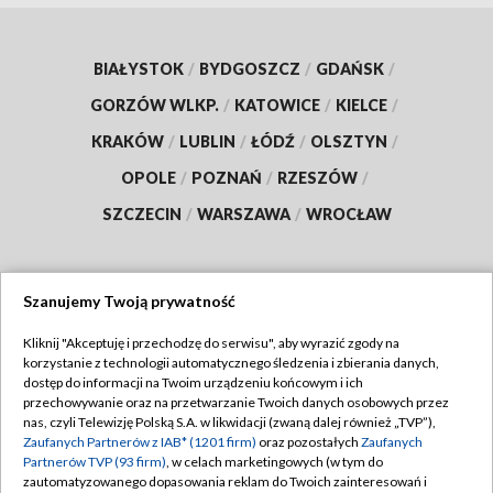
BIAŁYSTOK
/
BYDGOSZCZ
/
GDAŃSK
/
GORZÓW WLKP.
/
KATOWICE
/
KIELCE
/
KRAKÓW
/
LUBLIN
/
ŁÓDŹ
/
OLSZTYN
/
OPOLE
/
POZNAŃ
/
RZESZÓW
/
SZCZECIN
/
WARSZAWA
/
WROCŁAW
Szanujemy Twoją prywatność
Dołącz do nas:
Kliknij "Akceptuję i przechodzę do serwisu", aby wyrazić zgody na
korzystanie z technologii automatycznego śledzenia i zbierania danych,
TVP
dostęp do informacji na Twoim urządzeniu końcowym i ich
Abonament TVP
przechowywanie oraz na przetwarzanie Twoich danych osobowych przez
Regulamin TVP
nas, czyli Telewizję Polską S.A. w likwidacji (zwaną dalej również „TVP”),
Emisja w TVP
Polityka prywatności
Zaufanych Partnerów z IAB* (1201 firm)
oraz pozostałych
Zaufanych
Partnerów TVP (93 firm)
, w celach marketingowych (w tym do
Centrum informacji TVP
Moje zgody
zautomatyzowanego dopasowania reklam do Twoich zainteresowań i