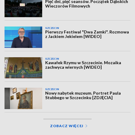
Pięć dni, pięć seansów. Początek Dąbskich
Wieczorów Filmowych
SZCZECIN
Pierwszy Festiwal "Dwa Zamki". Rozmowa
z Jackiem Jekielem [WIDEO]
SZCZECIN
Kawałek Rzymu w Szczecinie. Mozaika
zachwyca wiernych [WIDEO]
SZCZECIN
Nowy nabytek muzeum. Portret Paula
Stubbego w Szczecinku [ZDJĘCIA]
ZOBACZ WIĘCEJ