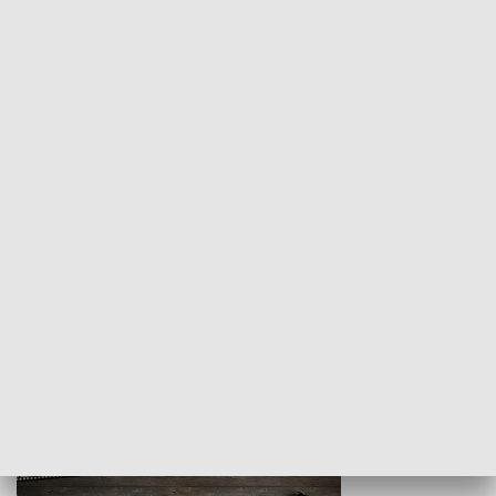
Z indeksem w ręku
Droga po suk
HISTORIA