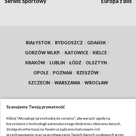
Serwis Sportowy
Europa z Blisk
BIAŁYSTOK
/
BYDGOSZCZ
/
GDAŃSK
/
GORZÓW WLKP.
/
KATOWICE
/
KIELCE
/
KRAKÓW
/
LUBLIN
/
ŁÓDŹ
/
OLSZTYN
/
OPOLE
/
POZNAŃ
/
RZESZÓW
/
SZCZECIN
/
WARSZAWA
/
WROCŁAW
Szanujemy Twoją prywatność
Dołącz do nas:
Kliknij "Akceptuję i przechodzę do serwisu", aby wyrazić zgody na
korzystanie z technologii automatycznego śledzenia i zbierania danych,
TVP
dostęp do informacji na Twoim urządzeniu końcowym i ich
Abonament TVP
przechowywanie oraz na przetwarzanie Twoich danych osobowych przez