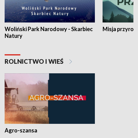
Woliński Park Narodowy - Skarbiec
Misja przyrod
Natury
ROLNICTWO I WIEŚ
Agro-szansa