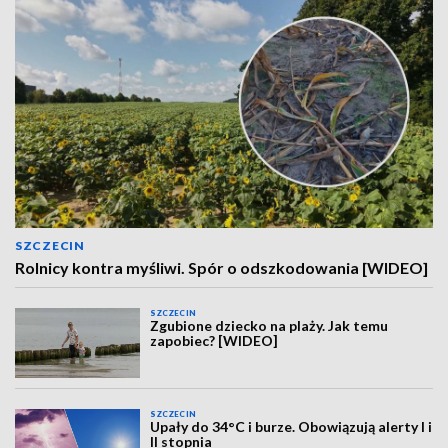
SZCZECIN
Rolnicy kontra myśliwi. Spór o odszkodowania [WIDEO]
SZCZECIN
Zgubione dziecko na plaży. Jak temu
zapobiec? [WIDEO]
SZCZECIN
Upały do 34°C i burze. Obowiązują alerty I i
II stopnia