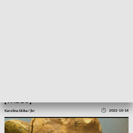
POWRÓT DO
SZCZECIN
TVP REGIONY
Udane grzybobranie w Puszczy Bukowej
[WIDEO]
2022-10-14
Karolina Skiba / jkr