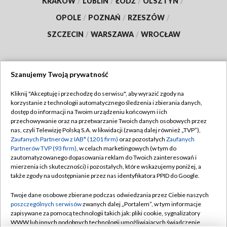
KRAKÓW
/
LUBLIN
/
ŁÓDŹ
/
OLSZTYN
/
OPOLE
/
POZNAŃ
/
RZESZÓW
/
SZCZECIN
/
WARSZAWA
/
WROCŁAW
Szanujemy Twoją prywatność
Dołącz do nas:
Kliknij "Akceptuję i przechodzę do serwisu", aby wyrazić zgody na
korzystanie z technologii automatycznego śledzenia i zbierania danych,
TVP
dostęp do informacji na Twoim urządzeniu końcowym i ich
Abonament TVP
przechowywanie oraz na przetwarzanie Twoich danych osobowych przez
Regulamin TVP
nas, czyli Telewizję Polską S.A. w likwidacji (zwaną dalej również „TVP”),
Emisja w TVP
Polityka prywatności
Zaufanych Partnerów z IAB* (1201 firm)
oraz pozostałych
Zaufanych
Partnerów TVP (93 firm)
, w celach marketingowych (w tym do
Centrum informacji TVP
Moje zgody
zautomatyzowanego dopasowania reklam do Twoich zainteresowań i
mierzenia ich skuteczności) i pozostałych, które wskazujemy poniżej, a
Naziemna Telewizja Cyfrowa
Pomoc
także zgody na udostępnianie przez nas identyfikatora PPID do Google.
Sklep TVP
Biuro reklamy
Twoje dane osobowe zbierane podczas odwiedzania przez Ciebie naszych
Rada Programowa
Kontakt
poszczególnych serwisów
zwanych dalej „Portalem”, w tym informacje
zapisywane za pomocą technologii takich jak: pliki cookie, sygnalizatory
System NOS
WWW lub innych podobnych technologii umożliwiających świadczenie