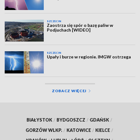
SZCZECIN
Zaostrza się spór o bazę paliw w
Podjuchach [WIDEO]
SZCZECIN
Upały i burze w regionie. IMGW ostrzega
ZOBACZ WIĘCEJ
BIAŁYSTOK
/
BYDGOSZCZ
/
GDAŃSK
/
GORZÓW WLKP.
/
KATOWICE
/
KIELCE
/