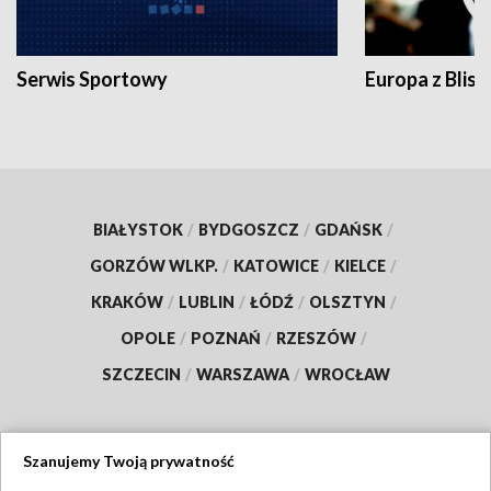
Serwis Sportowy
Europa z Blisk
BIAŁYSTOK
/
BYDGOSZCZ
/
GDAŃSK
/
GORZÓW WLKP.
/
KATOWICE
/
KIELCE
/
KRAKÓW
/
LUBLIN
/
ŁÓDŹ
/
OLSZTYN
/
OPOLE
/
POZNAŃ
/
RZESZÓW
/
SZCZECIN
/
WARSZAWA
/
WROCŁAW
Szanujemy Twoją prywatność
Dołącz do nas: