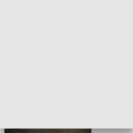
Z indeksem w ręku
Droga po suk
HISTORIA