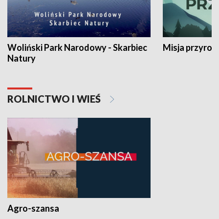
Woliński Park Narodowy - Skarbiec
Misja przyrod
Natury
ROLNICTWO I WIEŚ
Agro-szansa