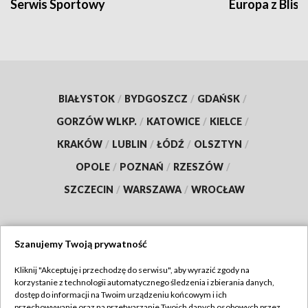
Serwis Sportowy
Europa z Blisk
BIAŁYSTOK
/
BYDGOSZCZ
/
GDAŃSK
/
GORZÓW WLKP.
/
KATOWICE
/
KIELCE
/
KRAKÓW
/
LUBLIN
/
ŁÓDŹ
/
OLSZTYN
/
OPOLE
/
POZNAŃ
/
RZESZÓW
/
SZCZECIN
/
WARSZAWA
/
WROCŁAW
Szanujemy Twoją prywatność
Dołącz do nas:
Kliknij "Akceptuję i przechodzę do serwisu", aby wyrazić zgody na
korzystanie z technologii automatycznego śledzenia i zbierania danych,
TVP
dostęp do informacji na Twoim urządzeniu końcowym i ich
Abonament TVP
przechowywanie oraz na przetwarzanie Twoich danych osobowych przez