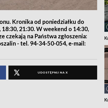
ionu. Kronika od poniedziałku do
0, 18:30, 21:30. W weekend o 14:30,
rze czekają na Państwa zgłoszenia:
K
szalin - tel. 94-34-50-054, e-mail:
UDOSTĘPNIJ NA X
K