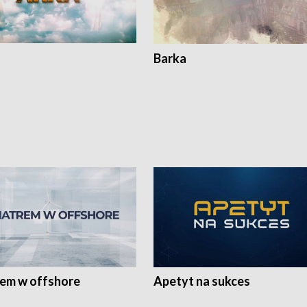
Barka
rem w offshore
Apetyt na sukces