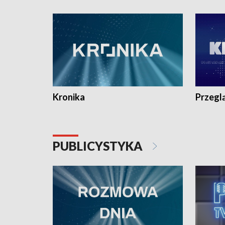
e-mail: kronika@tvp.pl.
e-mail: k
Kronika
Przegl
PUBLICYSTYKA