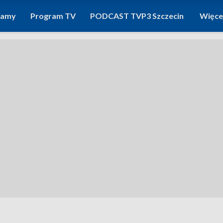
ramy
Program TV
PODCAST TVP3 Szczecin
Więce