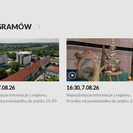
OGRAMÓW
7.08.26
16:30, 7.08.26
jsze informacje z regionu.
Najważniejsze informacje z regionu.
d poniedziałku do piątku 15:30
Kronika od poniedziałku do piątku 1
16:30 (+ rozmowa), 18:30, 21:30.
(flesz), 16:30 (+ rozmowa), 18:30, 21
y i święta 15:30 i 16:30
W weekendy i święta 15:30 i 16:30
8:30 i 21:30. Dziennikarze czekają
(flesz), 18:30 i 21:30. Dziennikarze c
a zgłoszenia: Szczecin - tel. 91-
na Państwa zgłoszenia: Szczecin - te
0, Koszalin - tel. 94-34-50-054,
4 8-10-400, Koszalin - tel. 94-34-50