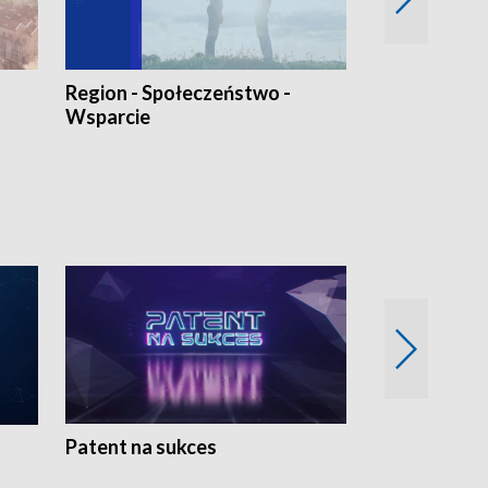
Region - Społeczeństwo -
Bez Barier
Wsparcie
Patent na sukces
Rolnictwo w 