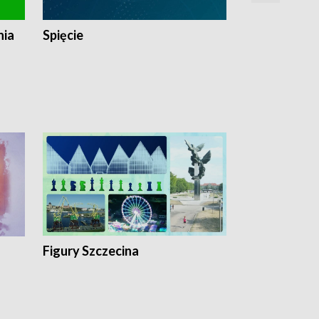
nia
Spięcie
Niedziałkow
Figury Szczecina