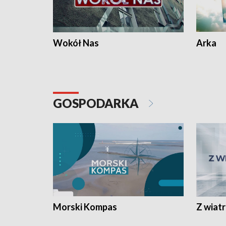
Wokół Nas
Arka
GOSPODARKA
Morski Kompas
Z wiat