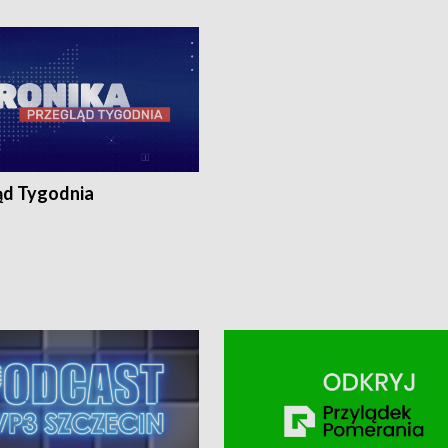
ronika@tvp.pl.
e-mail: kronika@tvp.pl.
ąd Tygodnia