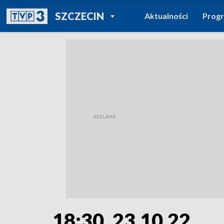
POWRÓT DO
SZCZECIN
Aktualności
Prog
TVP REGIONY
18:30, 23.10.22