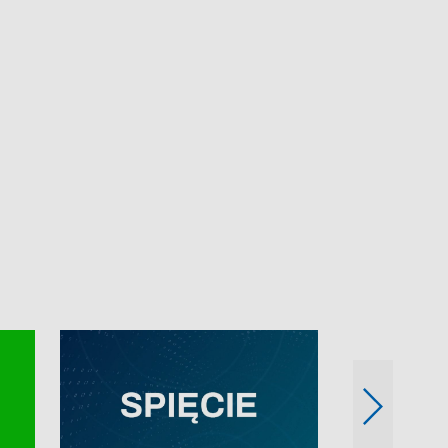
e-mail: kronika@tvp.pl.
e-mail: kronika@t