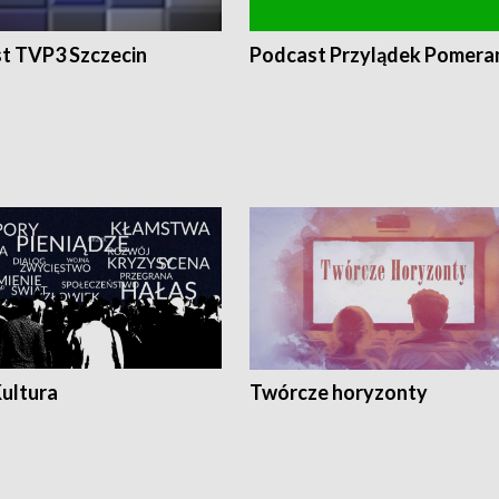
t TVP3 Szczecin
Podcast Przylądek Pomera
Kultura
Twórcze horyzonty