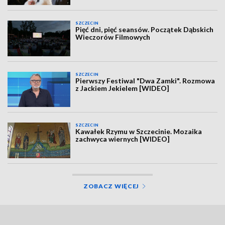
SZCZECIN
Pięć dni, pięć seansów. Początek Dąbskich
Wieczorów Filmowych
SZCZECIN
Pierwszy Festiwal "Dwa Zamki". Rozmowa
z Jackiem Jekielem [WIDEO]
SZCZECIN
Kawałek Rzymu w Szczecinie. Mozaika
zachwyca wiernych [WIDEO]
ZOBACZ WIĘCEJ