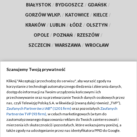
BIAŁYSTOK
/
BYDGOSZCZ
/
GDAŃSK
/
GORZÓW WLKP.
/
KATOWICE
/
KIELCE
/
KRAKÓW
/
LUBLIN
/
ŁÓDŹ
/
OLSZTYN
/
OPOLE
/
POZNAŃ
/
RZESZÓW
/
SZCZECIN
/
WARSZAWA
/
WROCŁAW
Szanujemy Twoją prywatność
Dołącz do nas:
Kliknij "Akceptuję i przechodzę do serwisu", aby wyrazić zgody na
korzystanie z technologii automatycznego śledzenia i zbierania danych,
TVP
dostęp do informacji na Twoim urządzeniu końcowym i ich
Abonament TVP
przechowywanie oraz na przetwarzanie Twoich danych osobowych przez
Regulamin TVP
nas, czyli Telewizję Polską S.A. w likwidacji (zwaną dalej również „TVP”),
Emisja w TVP
Polityka prywatności
Zaufanych Partnerów z IAB* (1201 firm)
oraz pozostałych
Zaufanych
Partnerów TVP (93 firm)
, w celach marketingowych (w tym do
Centrum informacji TVP
Moje zgody
zautomatyzowanego dopasowania reklam do Twoich zainteresowań i
mierzenia ich skuteczności) i pozostałych, które wskazujemy poniżej, a
Naziemna Telewizja Cyfrowa
Pomoc
także zgody na udostępnianie przez nas identyfikatora PPID do Google.
Sklep TVP