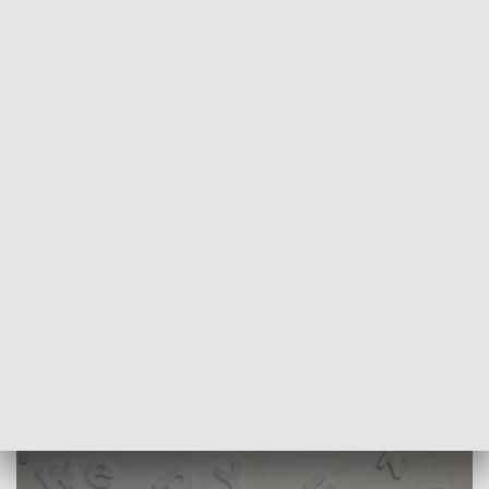
POWRÓT DO
SZCZECIN
TVP REGIONY
Zobaczyć, czego nie widać. Niezwykła
wystawa w Szczecinie [WIDEO]
2022-10-23
Karolina Skiba / ms