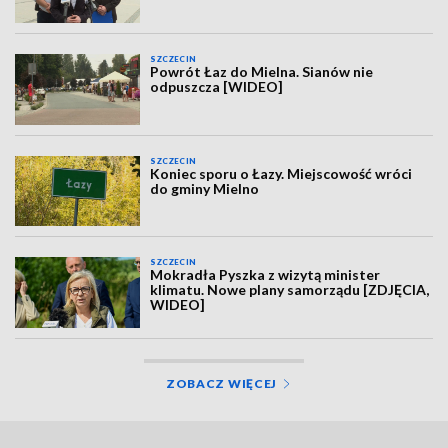
SZCZECIN
Powrót Łaz do Mielna. Sianów nie
odpuszcza [WIDEO]
SZCZECIN
Koniec sporu o Łazy. Miejscowość wróci
do gminy Mielno
SZCZECIN
Mokradła Pyszka z wizytą minister
klimatu. Nowe plany samorządu [ZDJĘCIA,
WIDEO]
ZOBACZ WIĘCEJ