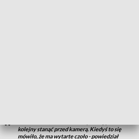
prokuratorem i nie jestem sędzią. Ja nie jestem od oceniania
wiarygodności zeznań świadków. To nie jest moja rola –
powiedział dla TVN24 Donald Tusk, przew. Platformy
Obywatelskiej. Wcześniej jednak nie miał z tym problemu,
wykorzystując zeznania Marcina W., do ataku w rząd. - Jeśli
ktoś robi z osoby, która musi inicjał swojego nazwiska
podawać, a nie pełne nazwisko, robi dogmat
prawdomówności, to popełnia dużą nieroztropność, żeby nie
powiedzieć, że to duży błąd. Donald Tusk się o tym przekonał
– mówi politolog dr hab. Maciej Drzonek, prof. US.
Donald Tusk zawierzył Marcinowi W. na podstawie tylko
małej części zeznań. Gdy poznał inne, szybko się wycofał.
- Mówi raz to, raz to i nie wstydzi się po raz
kolejny stanąć przed kamerą. Kiedyś to się
mówiło, że ma wytarte czoło - powiedział