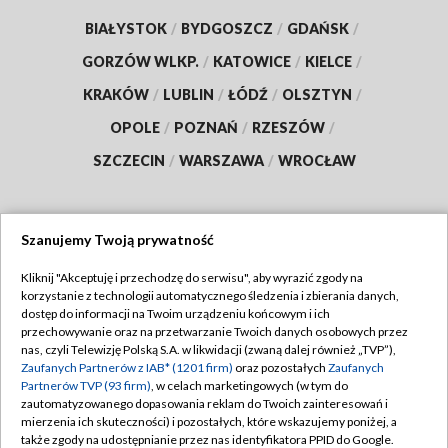
BIAŁYSTOK
/
BYDGOSZCZ
/
GDAŃSK
/
GORZÓW WLKP.
/
KATOWICE
/
KIELCE
/
KRAKÓW
/
LUBLIN
/
ŁÓDŹ
/
OLSZTYN
/
OPOLE
/
POZNAŃ
/
RZESZÓW
/
SZCZECIN
/
WARSZAWA
/
WROCŁAW
Szanujemy Twoją prywatność
Dołącz do nas:
Kliknij "Akceptuję i przechodzę do serwisu", aby wyrazić zgody na
korzystanie z technologii automatycznego śledzenia i zbierania danych,
TVP
dostęp do informacji na Twoim urządzeniu końcowym i ich
Abonament TVP
przechowywanie oraz na przetwarzanie Twoich danych osobowych przez
Regulamin TVP
nas, czyli Telewizję Polską S.A. w likwidacji (zwaną dalej również „TVP”),
Emisja w TVP
Polityka prywatności
Zaufanych Partnerów z IAB* (1201 firm)
oraz pozostałych
Zaufanych
Partnerów TVP (93 firm)
, w celach marketingowych (w tym do
Centrum informacji TVP
Moje zgody
zautomatyzowanego dopasowania reklam do Twoich zainteresowań i
mierzenia ich skuteczności) i pozostałych, które wskazujemy poniżej, a
Naziemna Telewizja Cyfrowa
Pomoc
także zgody na udostępnianie przez nas identyfikatora PPID do Google.