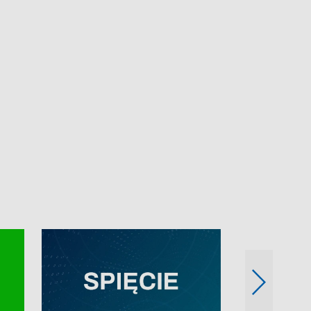
e-mail: kronika@tvp.pl.
e-mail: kronika@t