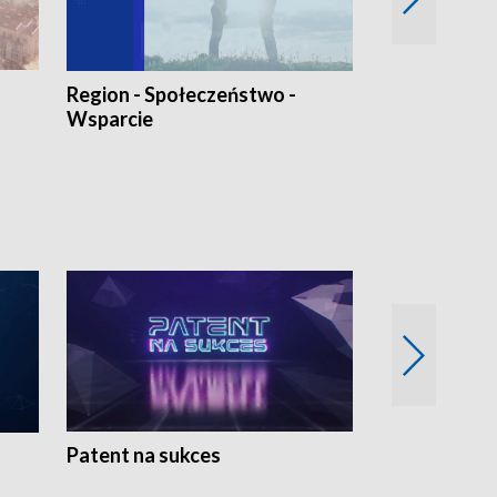
Region - Społeczeństwo -
Bez Barier
Wsparcie
Patent na sukces
Rolnictwo w 