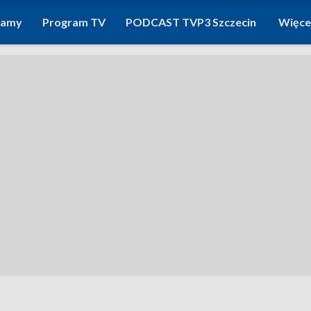
ramy
Program TV
PODCAST TVP3 Szczecin
Więce