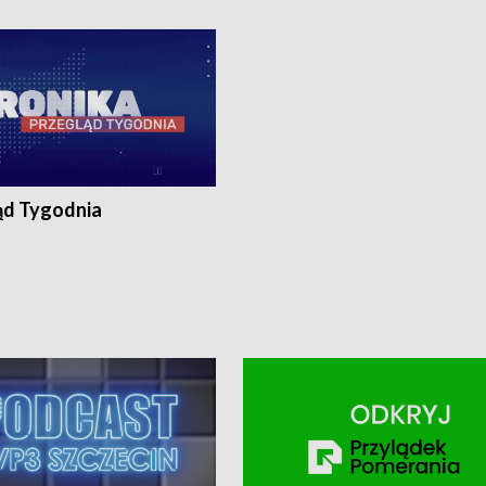
ronika@tvp.pl.
e-mail: kronika@tvp.pl.
ąd Tygodnia