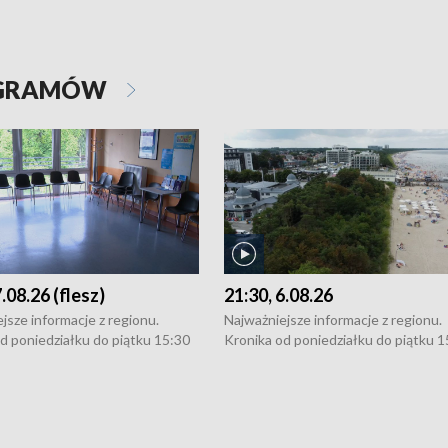
OGRAMÓW
7.08.26 (flesz)
21:30, 6.08.26
jsze informacje z regionu.
Najważniejsze informacje z regionu.
d poniedziałku do piątku 15:30
Kronika od poniedziałku do piątku 1
16:30 (+ rozmowa), 18:30, 21:30.
(flesz), 16:30 (+ rozmowa), 18:30, 21
y i święta 15:30 i 16:30
W weekendy i święta 15:30 i 16:30
8:30 i 21:30. Dziennikarze czekają
(flesz), 18:30 i 21:30. Dziennikarze c
a zgłoszenia: Szczecin - tel. 91-
na Państwa zgłoszenia: Szczecin - te
0, Koszalin - tel. 94-34-50-054,
4 8-10-400, Koszalin - tel. 94-34-50