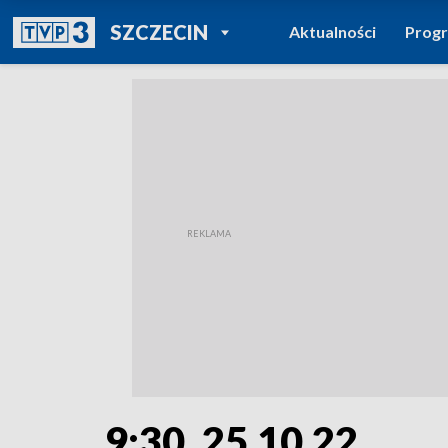
POWRÓT DO
SZCZECIN
Aktualności
Prog
TVP REGIONY
9:30, 25.10.22