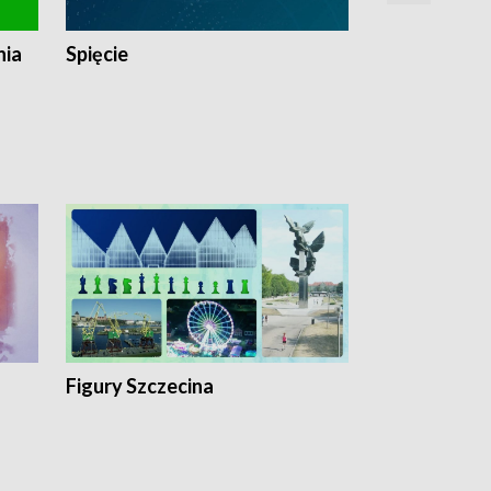
nia
Spięcie
Niedziałkow
Figury Szczecina