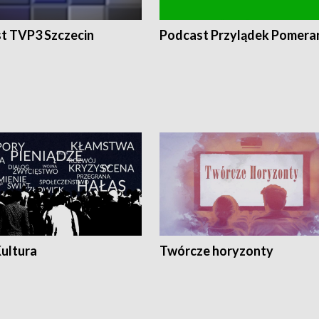
t TVP3 Szczecin
Podcast Przylądek Pomera
Kultura
Twórcze horyzonty