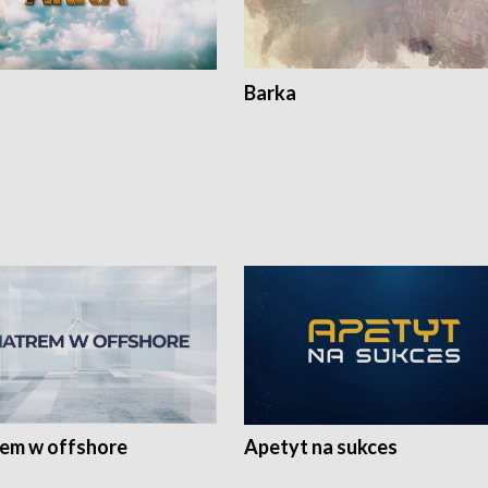
Barka
rem w offshore
Apetyt na sukces