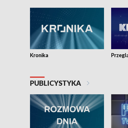
e-mail: kronika@tvp.pl.
e-mail: k
Kronika
Przegl
PUBLICYSTYKA