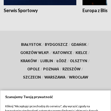
Serwis Sportowy
Europa z Blisk
BIAŁYSTOK
/
BYDGOSZCZ
/
GDAŃSK
/
GORZÓW WLKP.
/
KATOWICE
/
KIELCE
/
KRAKÓW
/
LUBLIN
/
ŁÓDŹ
/
OLSZTYN
/
OPOLE
/
POZNAŃ
/
RZESZÓW
/
SZCZECIN
/
WARSZAWA
/
WROCŁAW
Szanujemy Twoją prywatność
Dołącz do nas:
Kliknij "Akceptuję i przechodzę do serwisu", aby wyrazić zgody na
korzystanie z technologii automatycznego śledzenia i zbierania danych,