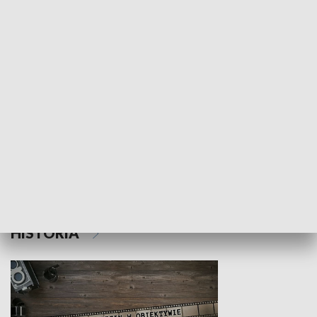
NAUKA I EDUKACJA
Z indeksem w ręku
Droga po suk
HISTORIA