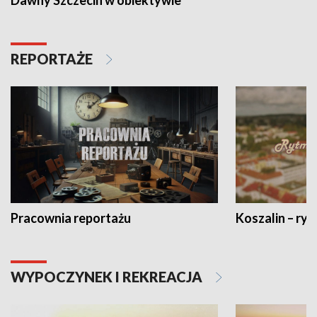
Dawny Szczecin w obiektywie
REPORTAŻE
Pracownia reportażu
Koszalin – ryt
WYPOCZYNEK I REKREACJA