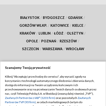
BIAŁYSTOK
/
BYDGOSZCZ
/
GDAŃSK
/
GORZÓW WLKP.
/
KATOWICE
/
KIELCE
/
KRAKÓW
/
LUBLIN
/
ŁÓDŹ
/
OLSZTYN
/
OPOLE
/
POZNAŃ
/
RZESZÓW
/
SZCZECIN
/
WARSZAWA
/
WROCŁAW
Szanujemy Twoją prywatność
Dołącz do nas:
Kliknij "Akceptuję i przechodzę do serwisu", aby wyrazić zgody na
korzystanie z technologii automatycznego śledzenia i zbierania danych,
TVP
dostęp do informacji na Twoim urządzeniu końcowym i ich
Abonament TVP
przechowywanie oraz na przetwarzanie Twoich danych osobowych przez
Regulamin TVP
nas, czyli Telewizję Polską S.A. w likwidacji (zwaną dalej również „TVP”),
Emisja w TVP
Polityka prywatności
Zaufanych Partnerów z IAB* (1201 firm)
oraz pozostałych
Zaufanych
Partnerów TVP (93 firm)
, w celach marketingowych (w tym do
Centrum informacji TVP
Moje zgody