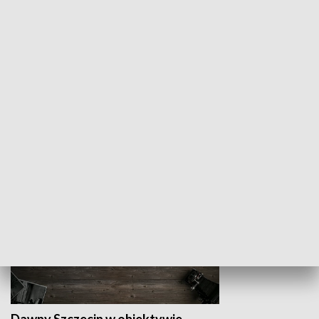
Z indeksem w ręku
Droga po suk
HISTORIA