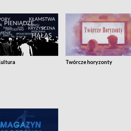
Kultura
Twórcze horyzonty