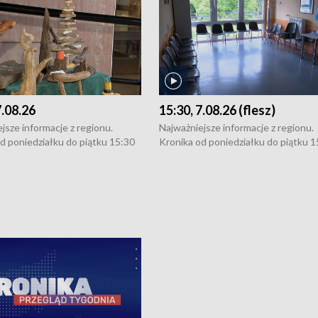
7.08.26
15:30, 7.08.26 (flesz)
jsze informacje z regionu.
Najważniejsze informacje z regionu.
d poniedziałku do piątku 15:30
Kronika od poniedziałku do piątku 1
16:30 (+ rozmowa), 18:30, 21:30.
(flesz), 16:30 (+ rozmowa), 18:30, 21
y i święta 15:30 i 16:30
W weekendy i święta 15:30 i 16:30
8:30 i 21:30. Dziennikarze czekają
(flesz), 18:30 i 21:30. Dziennikarze c
a zgłoszenia: Szczecin - tel. 91-
na Państwa zgłoszenia: Szczecin - te
0, Koszalin - tel. 94-34-50-054,
4 8-10-400, Koszalin - tel. 94-34-50
ronika@tvp.pl.
e-mail: kronika@tvp.pl.