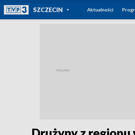
POWRÓT DO
SZCZECIN
Aktualności
Prog
TVP REGIONY
Drużyny z regionu 