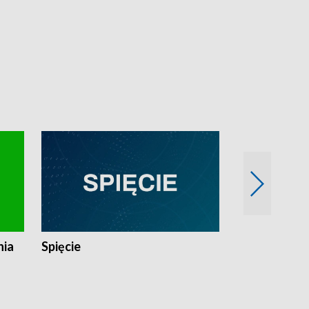
nia
Spięcie
Niedziałkow