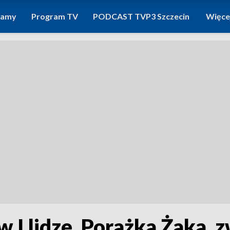
ramy
Program TV
PODCAST TVP3 Szczecin
Więce
w I lidze. Porażka Żaka,