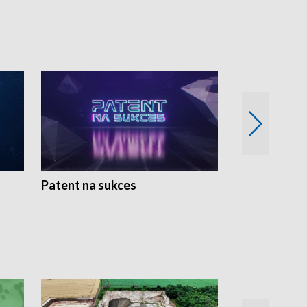
Patent na sukces
Rolnictwo w 