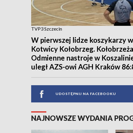
TVP3 Szczecin
W pierwszej lidze koszykarzy 
Kotwicy Kołobrzeg. Kołobrzeża
Odmienne nastroje w Koszalini
uległ AZS-owi AGH Kraków 86:
UDOSTĘPNIJ NA FACEBOOKU
NAJNOWSZE WYDANIA PR