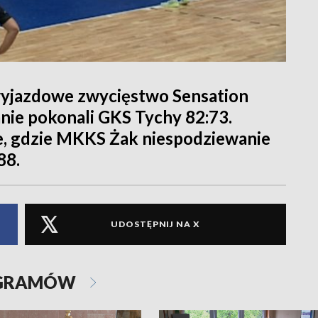
wyjazdowe zwycięstwo Sensation
nie pokonali GKS Tychy 82:73.
e, gdzie MKKS Żak niespodziewanie
88.
UDOSTĘPNIJ NA X
OGRAMÓW