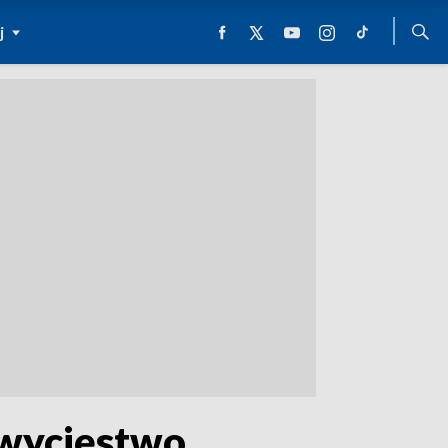
j
 zwycięstwo