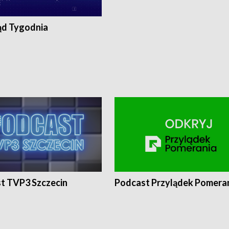
ąd Tygodnia
t TVP3 Szczecin
Podcast Przylądek Pomera