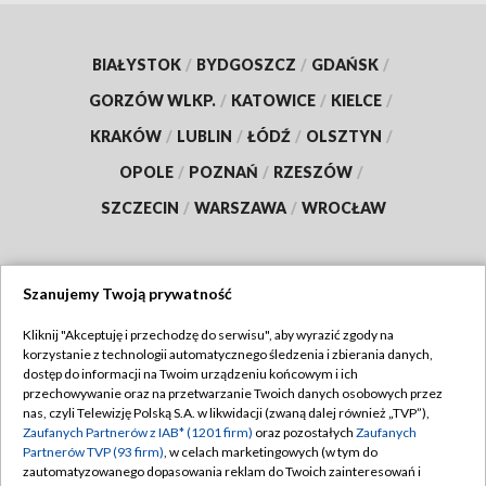
BIAŁYSTOK
/
BYDGOSZCZ
/
GDAŃSK
/
GORZÓW WLKP.
/
KATOWICE
/
KIELCE
/
KRAKÓW
/
LUBLIN
/
ŁÓDŹ
/
OLSZTYN
/
OPOLE
/
POZNAŃ
/
RZESZÓW
/
SZCZECIN
/
WARSZAWA
/
WROCŁAW
Szanujemy Twoją prywatność
Dołącz do nas:
Kliknij "Akceptuję i przechodzę do serwisu", aby wyrazić zgody na
korzystanie z technologii automatycznego śledzenia i zbierania danych,
TVP
dostęp do informacji na Twoim urządzeniu końcowym i ich
Abonament TVP
przechowywanie oraz na przetwarzanie Twoich danych osobowych przez
Regulamin TVP
nas, czyli Telewizję Polską S.A. w likwidacji (zwaną dalej również „TVP”),
Emisja w TVP
Polityka prywatności
Zaufanych Partnerów z IAB* (1201 firm)
oraz pozostałych
Zaufanych
Partnerów TVP (93 firm)
, w celach marketingowych (w tym do
Centrum informacji TVP
Moje zgody
zautomatyzowanego dopasowania reklam do Twoich zainteresowań i