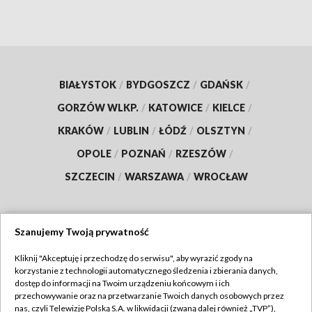
BIAŁYSTOK
/
BYDGOSZCZ
/
GDAŃSK
/
GORZÓW WLKP.
/
KATOWICE
/
KIELCE
/
KRAKÓW
/
LUBLIN
/
ŁÓDŹ
/
OLSZTYN
/
OPOLE
/
POZNAŃ
/
RZESZÓW
/
SZCZECIN
/
WARSZAWA
/
WROCŁAW
Szanujemy Twoją prywatność
Dołącz do nas:
Kliknij "Akceptuję i przechodzę do serwisu", aby wyrazić zgody na
korzystanie z technologii automatycznego śledzenia i zbierania danych,
TVP
dostęp do informacji na Twoim urządzeniu końcowym i ich
Abonament TVP
przechowywanie oraz na przetwarzanie Twoich danych osobowych przez
Regulamin TVP
nas, czyli Telewizję Polską S.A. w likwidacji (zwaną dalej również „TVP”),