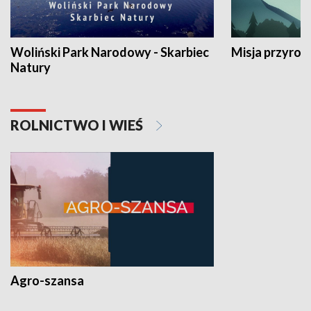
Woliński Park Narodowy - Skarbiec
Misja przyrod
Natury
ROLNICTWO I WIEŚ
Agro-szansa