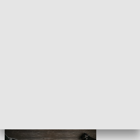
Z indeksem w ręku
Droga po suk
HISTORIA