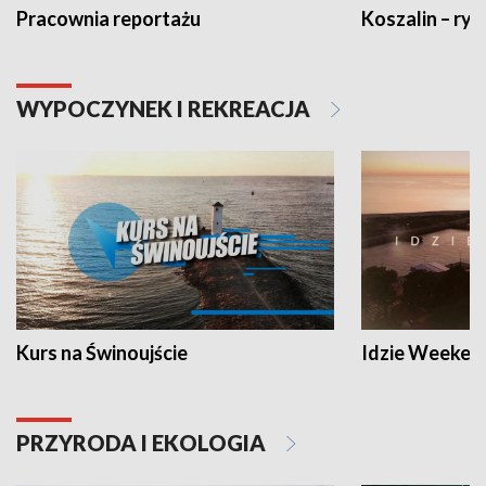
Pracownia reportażu
Koszalin – ryt
WYPOCZYNEK I REKREACJA
Kurs na Świnoujście
Idzie Weeken
PRZYRODA I EKOLOGIA