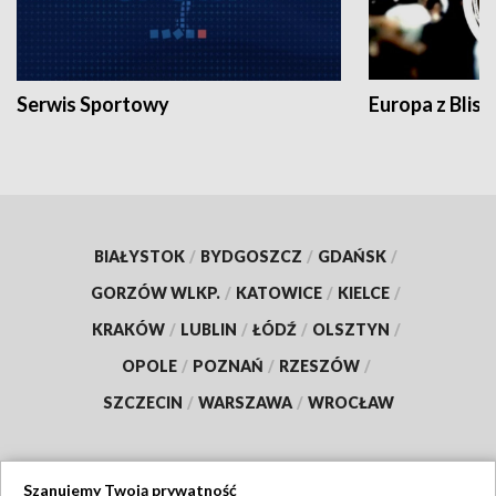
Serwis Sportowy
Europa z Blisk
BIAŁYSTOK
/
BYDGOSZCZ
/
GDAŃSK
/
GORZÓW WLKP.
/
KATOWICE
/
KIELCE
/
KRAKÓW
/
LUBLIN
/
ŁÓDŹ
/
OLSZTYN
/
OPOLE
/
POZNAŃ
/
RZESZÓW
/
SZCZECIN
/
WARSZAWA
/
WROCŁAW
Szanujemy Twoją prywatność