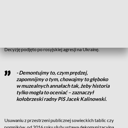
zdemontowane już dawno ze względu na to, że kraj, który
symbolizują te elementy, stał się nieprzyjazny nie tylko dla
swoich sąsiadów, ale dla całego świata – stwierdził
mieszkaniec Kołobrzegu.
O usunięcie płaskorzeźby od lat apelowała do magistratu
Fundacja Historia Kołobrzegu Pamięć i Tożsamość Miasta.
Decyzję podjęto po rosyjskiej agresji na Ukrainę.
- Demontujmy to, czym prędzej,
zapomnijmy o tym, chowajmy to głęboko
w muzealnych annałach tak, żeby historia
tylko mogła to oceniać – zaznaczył
kołobrzeski radny PiS Jacek Kalinowski.
Usuwaniu z przestrzeni publicznej sowieckich tablic czy
pomników, od 2016 roku służy ustawa dekomunizacyjna.