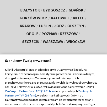
BIAŁYSTOK
/
BYDGOSZCZ
/
GDAŃSK
/
GORZÓW WLKP.
/
KATOWICE
/
KIELCE
/
KRAKÓW
/
LUBLIN
/
ŁÓDŹ
/
OLSZTYN
/
OPOLE
/
POZNAŃ
/
RZESZÓW
/
SZCZECIN
/
WARSZAWA
/
WROCŁAW
Szanujemy Twoją prywatność
Dołącz do nas:
Kliknij "Akceptuję i przechodzę do serwisu", aby wyrazić zgody na
korzystanie z technologii automatycznego śledzenia i zbierania danych,
TVP
dostęp do informacji na Twoim urządzeniu końcowym i ich
Abonament TVP
przechowywanie oraz na przetwarzanie Twoich danych osobowych przez
Regulamin TVP
nas, czyli Telewizję Polską S.A. w likwidacji (zwaną dalej również „TVP”),
Emisja w TVP
Polityka prywatności
Zaufanych Partnerów z IAB* (1201 firm)
oraz pozostałych
Zaufanych
Partnerów TVP (93 firm)
, w celach marketingowych (w tym do
Centrum informacji TVP
Moje zgody
zautomatyzowanego dopasowania reklam do Twoich zainteresowań i
mierzenia ich skuteczności) i pozostałych, które wskazujemy poniżej, a
Naziemna Telewizja Cyfrowa
Pomoc