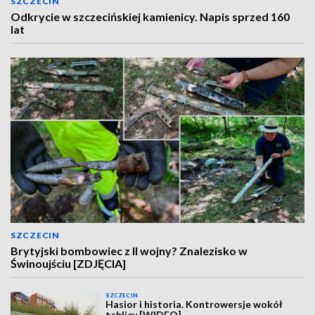
SZCZECIN
Odkrycie w szczecińskiej kamienicy. Napis sprzed 160
lat
SZCZECIN
Brytyjski bombowiec z II wojny? Znalezisko w
Świnoujściu [ZDJĘCIA]
SZCZECIN
Hasior i historia. Kontrowersje wokół
tablicy [WIDEO]