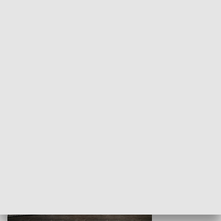
Z indeksem w ręku
Droga po suk
HISTORIA