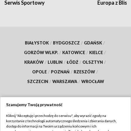
Serwis Sportowy
Europa z Blisk
BIAŁYSTOK
/
BYDGOSZCZ
/
GDAŃSK
/
GORZÓW WLKP.
/
KATOWICE
/
KIELCE
/
KRAKÓW
/
LUBLIN
/
ŁÓDŹ
/
OLSZTYN
/
OPOLE
/
POZNAŃ
/
RZESZÓW
/
SZCZECIN
/
WARSZAWA
/
WROCŁAW
Szanujemy Twoją prywatność
Dołącz do nas:
Kliknij "Akceptuję i przechodzę do serwisu", aby wyrazić zgody na
korzystanie z technologii automatycznego śledzenia i zbierania danych,
TVP
dostęp do informacji na Twoim urządzeniu końcowym i ich