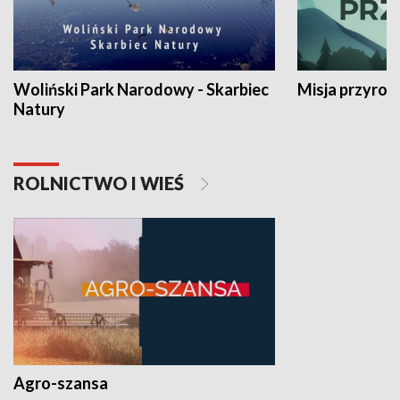
Woliński Park Narodowy - Skarbiec
Misja przyrod
Natury
ROLNICTWO I WIEŚ
Agro-szansa