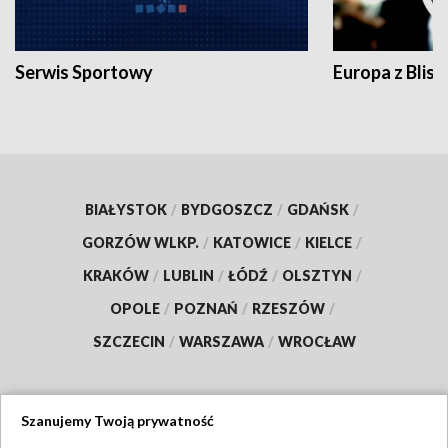
Serwis Sportowy
Europa z Blisk
BIAŁYSTOK
/
BYDGOSZCZ
/
GDAŃSK
/
GORZÓW WLKP.
/
KATOWICE
/
KIELCE
/
KRAKÓW
/
LUBLIN
/
ŁÓDŹ
/
OLSZTYN
/
OPOLE
/
POZNAŃ
/
RZESZÓW
/
SZCZECIN
/
WARSZAWA
/
WROCŁAW
Szanujemy Twoją prywatność
Dołącz do nas: