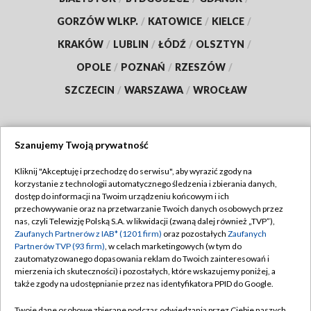
GORZÓW WLKP.
/
KATOWICE
/
KIELCE
/
KRAKÓW
/
LUBLIN
/
ŁÓDŹ
/
OLSZTYN
/
OPOLE
/
POZNAŃ
/
RZESZÓW
/
SZCZECIN
/
WARSZAWA
/
WROCŁAW
Szanujemy Twoją prywatność
Dołącz do nas:
Kliknij "Akceptuję i przechodzę do serwisu", aby wyrazić zgody na
korzystanie z technologii automatycznego śledzenia i zbierania danych,
TVP
dostęp do informacji na Twoim urządzeniu końcowym i ich
Abonament TVP
przechowywanie oraz na przetwarzanie Twoich danych osobowych przez
Regulamin TVP
nas, czyli Telewizję Polską S.A. w likwidacji (zwaną dalej również „TVP”),
Emisja w TVP
Polityka prywatności
Zaufanych Partnerów z IAB* (1201 firm)
oraz pozostałych
Zaufanych
Partnerów TVP (93 firm)
, w celach marketingowych (w tym do
Centrum informacji TVP
Moje zgody
zautomatyzowanego dopasowania reklam do Twoich zainteresowań i
mierzenia ich skuteczności) i pozostałych, które wskazujemy poniżej, a
Naziemna Telewizja Cyfrowa
Pomoc
także zgody na udostępnianie przez nas identyfikatora PPID do Google.
Sklep TVP
Biuro reklamy
Twoje dane osobowe zbierane podczas odwiedzania przez Ciebie naszych