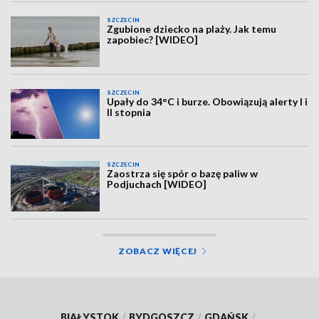
SZCZECIN
Zgubione dziecko na plaży. Jak temu
zapobiec? [WIDEO]
SZCZECIN
Upały do 34°C i burze. Obowiązują alerty I i
II stopnia
SZCZECIN
Zaostrza się spór o bazę paliw w
Podjuchach [WIDEO]
ZOBACZ WIĘCEJ
BIAŁYSTOK
/
BYDGOSZCZ
/
GDAŃSK
/