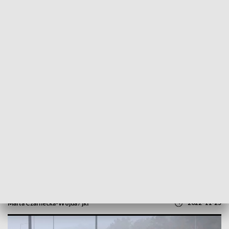
POWRÓT DO
SZCZECIN
TVP REGIONY
Ćwiczenia obrony obiektów
infrastruktury krytycznej. Służby m.in. w
gazoporcie [WIDEO]
2022-11-25
Marta Czarnecka-Wojda / jkr