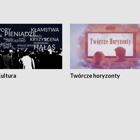
Kultura
Twórcze horyzonty