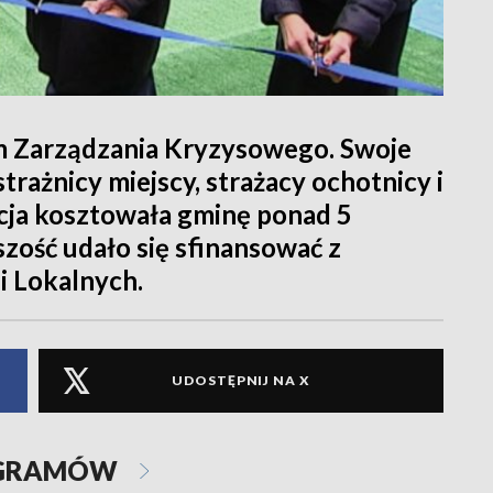
 Zarządzania Kryzysowego. Swoje
strażnicy miejscy, strażacy ochotnicy i
cja kosztowała gminę ponad 5
szość udało się sfinansować z
 Lokalnych.
UDOSTĘPNIJ NA X
OGRAMÓW