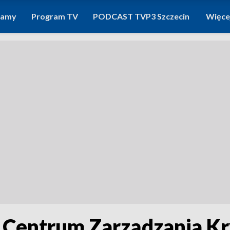
ramy
Program TV
PODCAST TVP3 Szczecin
Więce
. Centrum Zarządzania K