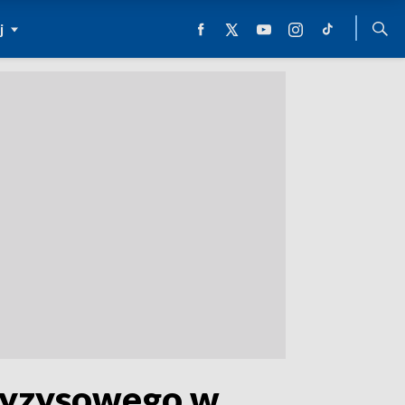
j
ryzysowego w