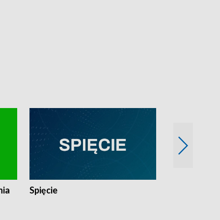
nia
Spięcie
Niedziałkow