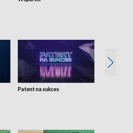
Patent na sukces
Rolnictwo w 