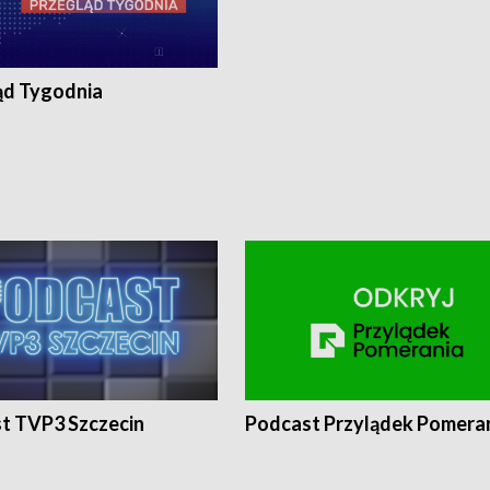
ąd Tygodnia
t TVP3 Szczecin
Podcast Przylądek Pomera