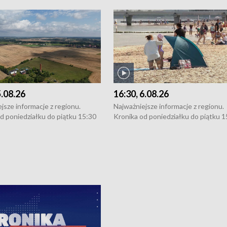
5.08.26
16:30, 6.08.26
jsze informacje z regionu.
Najważniejsze informacje z regionu.
d poniedziałku do piątku 15:30
Kronika od poniedziałku do piątku 1
16:30 (+ rozmowa), 18:30, 21:30.
(flesz), 16:30 (+ rozmowa), 18:30, 21
y i święta 15:30 i 16:30
W weekendy i święta 15:30 i 16:30
8:30 i 21:30. Dziennikarze czekają
(flesz), 18:30 i 21:30. Dziennikarze c
a zgłoszenia: Szczecin - tel. 91-
na Państwa zgłoszenia: Szczecin - te
0, Koszalin - tel. 94-34-50-054,
4 8-10-400, Koszalin - tel. 94-34-50
ronika@tvp.pl.
e-mail: kronika@tvp.pl.