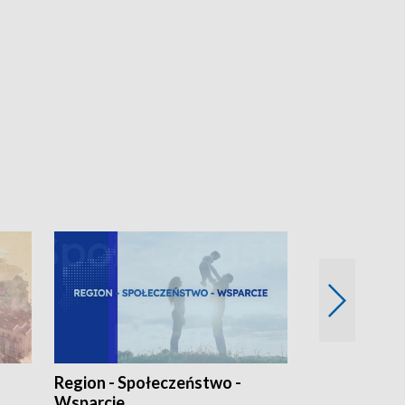
Region - Społeczeństwo -
Bez Barier
Wsparcie