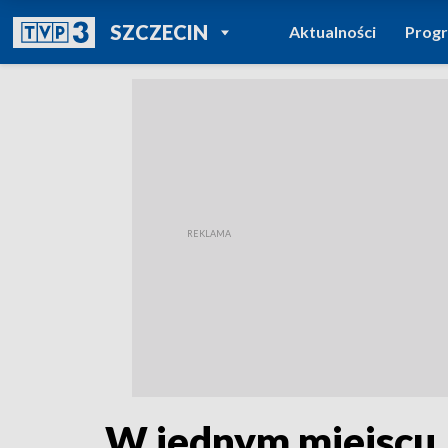
POWRÓT DO
SZCZECIN
Aktualności
Prog
TVP REGIONY
W jednym miejscu