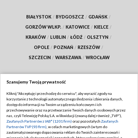
BIAŁYSTOK
/
BYDGOSZCZ
/
GDAŃSK
/
GORZÓW WLKP.
/
KATOWICE
/
KIELCE
/
KRAKÓW
/
LUBLIN
/
ŁÓDŹ
/
OLSZTYN
/
OPOLE
/
POZNAŃ
/
RZESZÓW
/
SZCZECIN
/
WARSZAWA
/
WROCŁAW
Szanujemy Twoją prywatność
Dołącz do nas:
Kliknij "Akceptuję i przechodzę do serwisu", aby wyrazić zgody na
korzystanie z technologii automatycznego śledzenia i zbierania danych,
TVP
dostęp do informacji na Twoim urządzeniu końcowym i ich
Abonament TVP
przechowywanie oraz na przetwarzanie Twoich danych osobowych przez
Regulamin TVP
nas, czyli Telewizję Polską S.A. w likwidacji (zwaną dalej również „TVP”),
Emisja w TVP
Polityka prywatności
Zaufanych Partnerów z IAB* (1201 firm)
oraz pozostałych
Zaufanych
Partnerów TVP (93 firm)
, w celach marketingowych (w tym do
Centrum informacji TVP
Moje zgody
zautomatyzowanego dopasowania reklam do Twoich zainteresowań i
mierzenia ich skuteczności) i pozostałych, które wskazujemy poniżej, a