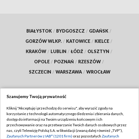
BIAŁYSTOK
/
BYDGOSZCZ
/
GDAŃSK
/
GORZÓW WLKP.
/
KATOWICE
/
KIELCE
/
KRAKÓW
/
LUBLIN
/
ŁÓDŹ
/
OLSZTYN
/
OPOLE
/
POZNAŃ
/
RZESZÓW
/
SZCZECIN
/
WARSZAWA
/
WROCŁAW
Szanujemy Twoją prywatność
Dołącz do nas:
Kliknij "Akceptuję i przechodzę do serwisu", aby wyrazić zgody na
korzystanie z technologii automatycznego śledzenia i zbierania danych,
TVP
dostęp do informacji na Twoim urządzeniu końcowym i ich
Abonament TVP
przechowywanie oraz na przetwarzanie Twoich danych osobowych przez
Regulamin TVP
nas, czyli Telewizję Polską S.A. w likwidacji (zwaną dalej również „TVP”),
Emisja w TVP
Polityka prywatności
Zaufanych Partnerów z IAB* (1201 firm)
oraz pozostałych
Zaufanych