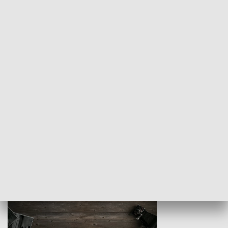
Z indeksem w ręku
Droga po suk
HISTORIA