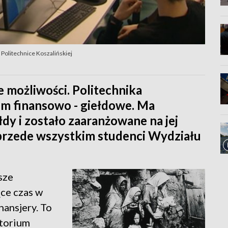
 Politechnice Koszalińskiej
 możliwości. Politechnika
um finansowo - giełdowe. Ma
dy i zostało zaaranżowane na jej
 przede wszystkim studenci Wydziału
sze
ące czas w
nansjery. To
atorium