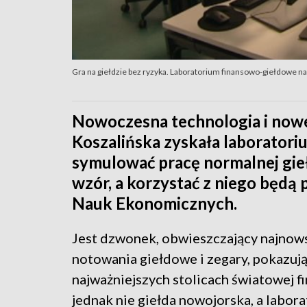
Gra na giełdzie bez ryzyka. Laboratorium finansowo-giełdowe na
Nowoczesna technologia i nowe
Koszalińska zyskała laboratori
symulować pracę normalnej gieł
wzór, a korzystać z niego będą
Nauk Ekonomicznych.
Jest dzwonek, obwieszczający najnow
notowania giełdowe i zegary, pokazuj
najważniejszych stolicach światowej fi
jednak nie giełda nowojorska, a labor