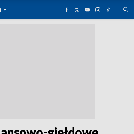
j
finansowo-giełdowe