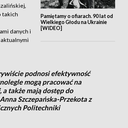
zalińskiej,
 takich
Pamiętamy o ofiarach. 90 lat od
Wielkiego Głodu na Ukrainie
[WIDEO]
ami danych i
 aktualnymi
czywiście podnosi efektywność
wnolegle mogą pracować na
, a także mają dostęp do
r Anna Szczepańska-Przekota z
znych Politechniki