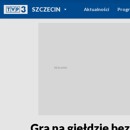
POWRÓT DO
SZCZECIN
Aktualności
Prog
TVP REGIONY
Gra na giełdzie be