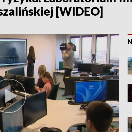
szalińskiej [WIDEO]
N