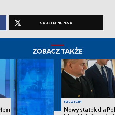
UDOSTĘPNIJ NA X
ZOBACZ TAKŻE
SZCZECIN
włem
Nowy statek dla Pol