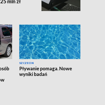
25 mln zł
SZCZECIN
osób
Pływanie pomaga. Nowe
wyniki badań
ów