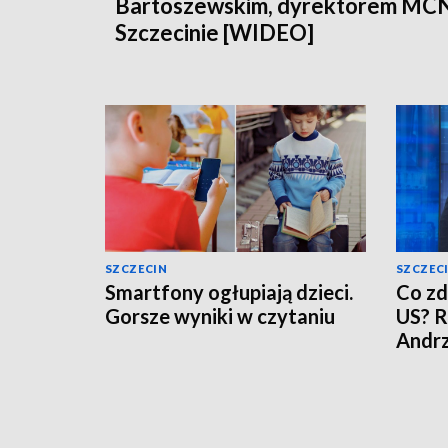
Bartoszewskim, dyrektorem MC
Szczecinie [WIDEO]
SZCZECIN
SZCZEC
Smartfony ogłupiają dzieci.
Co zd
Gorsze wyniki w czytaniu
US? R
Andr