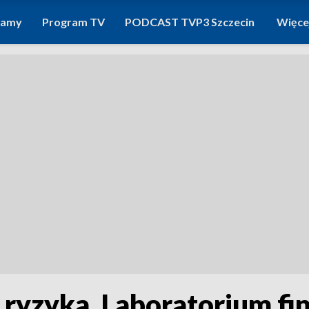
ramy
Program TV
PODCAST TVP3 Szczecin
Więce
z ryzyka. Laboratorium 