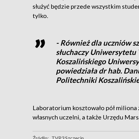
służyć będzie przede wszystkim stud
tylko.
- Również dla uczniów sz
słuchaczy Uniwersytetu T
Koszalińskiego Uniwersyt
powiedziała dr hab. Danu
Politechniki Koszalińskie
Laboratorium kosztowało pół miliona 
własnych uczelni, a także Urzędu Mar
Źródło:
TVP3 Szczecin