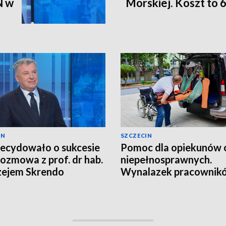
N w
Morskiej. Koszt to 6
IN
SZCZECIN
ecydowało o sukcesie
Pomoc dla opiekunów 
ozmowa z prof. dr hab.
niepełnosprawnych.
zejem Skrendo
Wynalazek pracownik
PM [ZDJĘCIA, WIDEO]