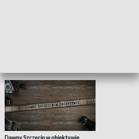
Z indeksem w ręku
Droga po suk
HISTORIA
Dawny Szczecin w obiektywie