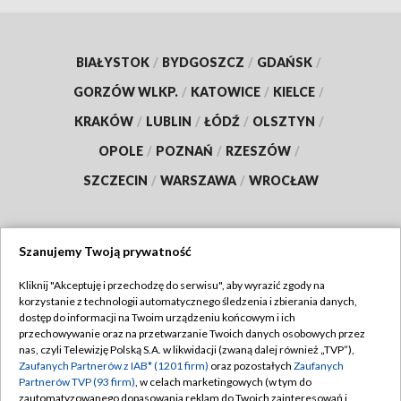
BIAŁYSTOK
/
BYDGOSZCZ
/
GDAŃSK
/
GORZÓW WLKP.
/
KATOWICE
/
KIELCE
/
KRAKÓW
/
LUBLIN
/
ŁÓDŹ
/
OLSZTYN
/
OPOLE
/
POZNAŃ
/
RZESZÓW
/
SZCZECIN
/
WARSZAWA
/
WROCŁAW
Szanujemy Twoją prywatność
Dołącz do nas:
Kliknij "Akceptuję i przechodzę do serwisu", aby wyrazić zgody na
korzystanie z technologii automatycznego śledzenia i zbierania danych,
TVP
dostęp do informacji na Twoim urządzeniu końcowym i ich
Abonament TVP
przechowywanie oraz na przetwarzanie Twoich danych osobowych przez
Regulamin TVP
nas, czyli Telewizję Polską S.A. w likwidacji (zwaną dalej również „TVP”),
Emisja w TVP
Polityka prywatności
Zaufanych Partnerów z IAB* (1201 firm)
oraz pozostałych
Zaufanych
Partnerów TVP (93 firm)
, w celach marketingowych (w tym do
Centrum informacji TVP
Moje zgody
zautomatyzowanego dopasowania reklam do Twoich zainteresowań i