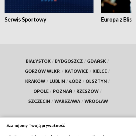
Serwis Sportowy
Europa z Blisk
BIAŁYSTOK
/
BYDGOSZCZ
/
GDAŃSK
/
GORZÓW WLKP.
/
KATOWICE
/
KIELCE
/
KRAKÓW
/
LUBLIN
/
ŁÓDŹ
/
OLSZTYN
/
OPOLE
/
POZNAŃ
/
RZESZÓW
/
SZCZECIN
/
WARSZAWA
/
WROCŁAW
Szanujemy Twoją prywatność
Dołącz do nas: