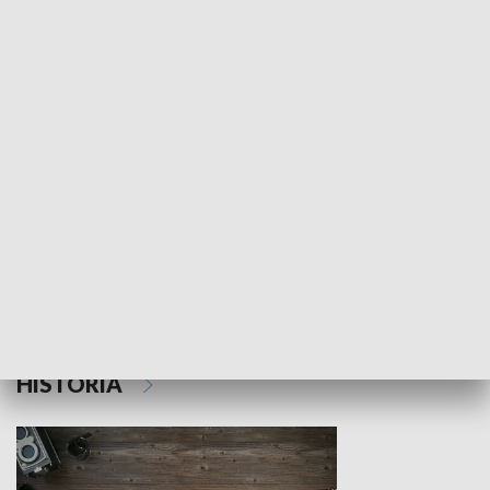
NAUKA I EDUKACJA
Z indeksem w ręku
Droga po suk
HISTORIA