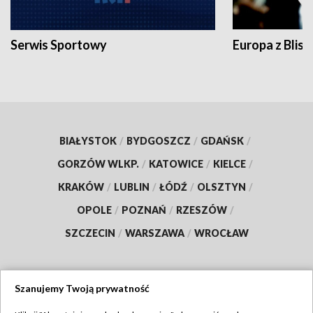
Serwis Sportowy
Europa z Blisk
BIAŁYSTOK
/
BYDGOSZCZ
/
GDAŃSK
/
GORZÓW WLKP.
/
KATOWICE
/
KIELCE
/
KRAKÓW
/
LUBLIN
/
ŁÓDŹ
/
OLSZTYN
/
OPOLE
/
POZNAŃ
/
RZESZÓW
/
SZCZECIN
/
WARSZAWA
/
WROCŁAW
Szanujemy Twoją prywatność
Dołącz do nas: