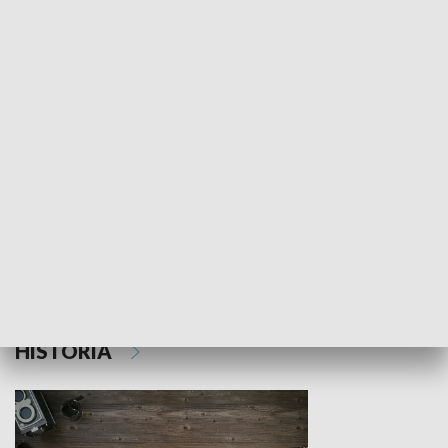
NAUKA I EDUKACJA
Z indeksem w ręku
Droga po suk
HISTORIA