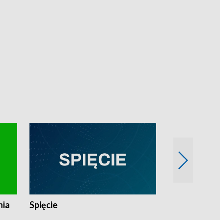
nia
Spięcie
Niedziałkow