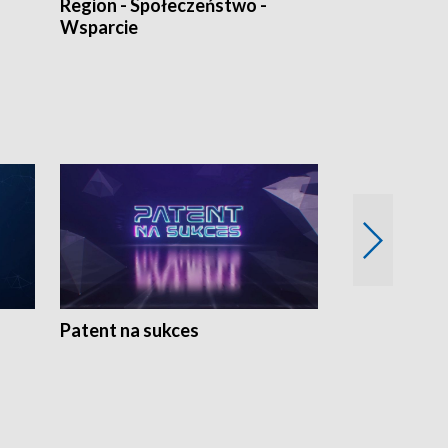
Region - Społeczeństwo -
Bez Barier
Wsparcie
Patent na sukces
Rolnictwo w 