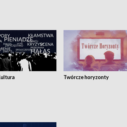
Kultura
Twórcze horyzonty