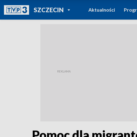
POWRÓT DO
SZCZECIN
Aktualności
Prog
TVP REGIONY
Pomoc dla migrant