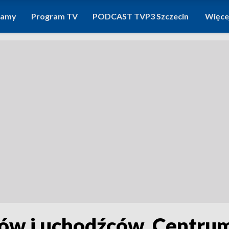
ramy
Program TV
PODCAST TVP3 Szczecin
Więce
ów i uchodźców. Centrum