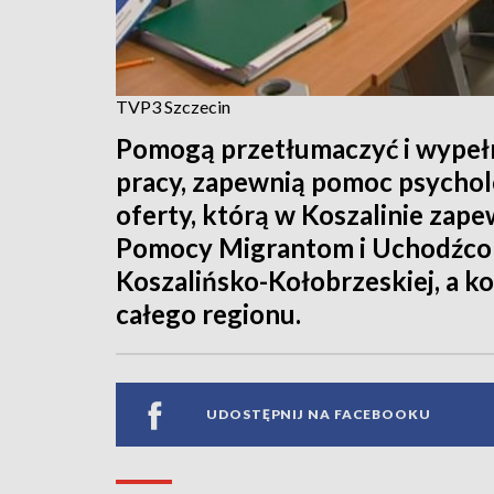
TVP3 Szczecin
Pomogą przetłumaczyć i wypełn
pracy, zapewnią pomoc psychol
oferty, którą w Koszalinie za
Pomocy Migrantom i Uchodźcom.
Koszalińsko-Kołobrzeskiej, a k
całego regionu.
UDOSTĘPNIJ NA FACEBOOKU