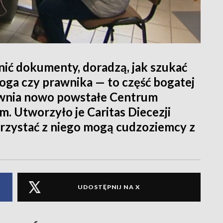
ić dokumenty, doradzą, jak szukać
oga czy prawnika — to część bogatej
pewnia nowo powstałe Centrum
 Utworzyło je Caritas Diecezji
orzystać z niego mogą cudzoziemcy z
UDOSTĘPNIJ NA X