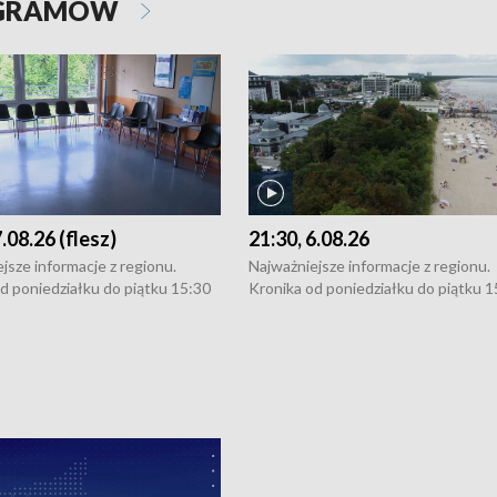
OGRAMÓW
7.08.26 (flesz)
21:30, 6.08.26
jsze informacje z regionu.
Najważniejsze informacje z regionu.
d poniedziałku do piątku 15:30
Kronika od poniedziałku do piątku 1
16:30 (+ rozmowa), 18:30, 21:30.
(flesz), 16:30 (+ rozmowa), 18:30, 21
y i święta 15:30 i 16:30
W weekendy i święta 15:30 i 16:30
8:30 i 21:30. Dziennikarze czekają
(flesz), 18:30 i 21:30. Dziennikarze c
a zgłoszenia: Szczecin - tel. 91-
na Państwa zgłoszenia: Szczecin - te
0, Koszalin - tel. 94-34-50-054,
4 8-10-400, Koszalin - tel. 94-34-50
ronika@tvp.pl.
e-mail: kronika@tvp.pl.