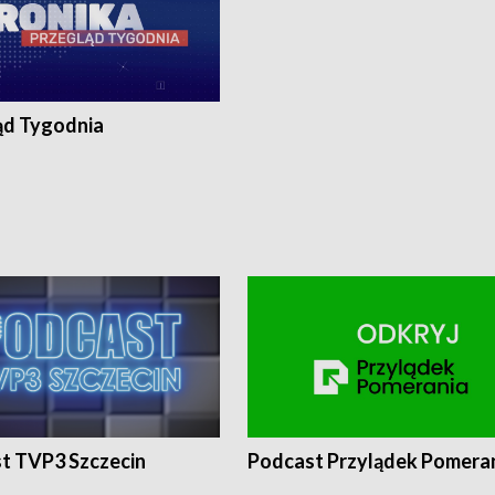
ąd Tygodnia
t TVP3 Szczecin
Podcast Przylądek Pomera