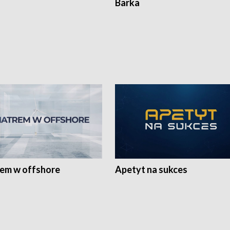
Barka
rem w offshore
Apetyt na sukces