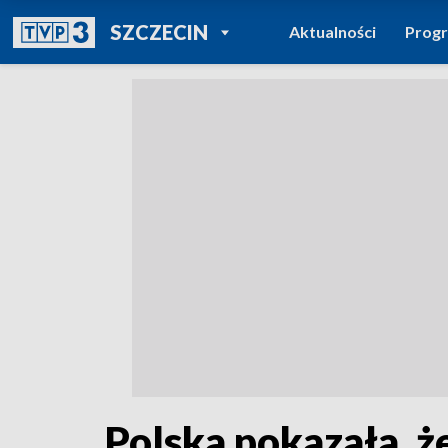
POWRÓT DO
SZCZECIN
Aktualności
Prog
TVP REGIONY
Polska pokazała, ż