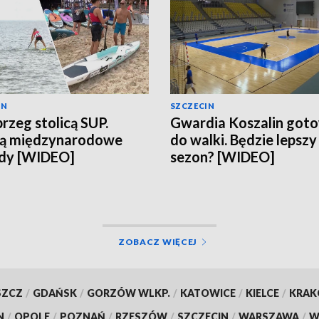
IN
SZCZECIN
rzeg stolicą SUP.
Gwardia Koszalin got
ją międzynarodowe
do walki. Będzie lepszy
dy [WIDEO]
sezon? [WIDEO]
ZOBACZ WIĘCEJ
SZCZ
/
GDAŃSK
/
GORZÓW WLKP.
/
KATOWICE
/
KIELCE
/
KRA
N
/
OPOLE
/
POZNAŃ
/
RZESZÓW
/
SZCZECIN
/
WARSZAWA
/
W