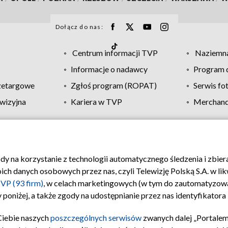
Dołącz do nas:
Centrum informacji TVP
Naziemna
Informacje o nadawcy
Program d
zetargowe
Zgłoś program (ROPAT)
Serwis fo
wizyjna
Kariera w TVP
Merchandi
Polityka prywatności
Moje zgody
Pomoc
Biuro re
ody na korzystanie z technologii automatycznego śledzenia i zbie
 danych osobowych przez nas, czyli Telewizję Polską S.A. w likw
VP (93 firm)
, w celach marketingowych (w tym do zautomatyzow
 poniżej, a także zgody na udostępnianie przez nas identyfikator
Ciebie naszych
poszczególnych serwisów
zwanych dalej „Portalem