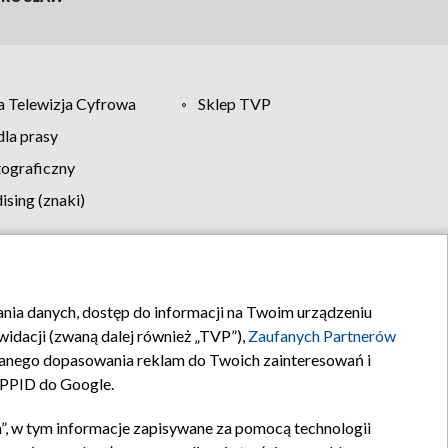
 Telewizja Cyfrowa
Sklep TVP
la prasy
tograficzny
sing (znaki)
klamy
Kontakt
rania danych, dostęp do informacji na Twoim urządzeniu
idacji (zwaną dalej również „TVP”),
Zaufanych Partnerów
anego dopasowania reklam do Twoich zainteresowań i
a PPID do Google.
”, w tym informacje zapisywane za pomocą technologii