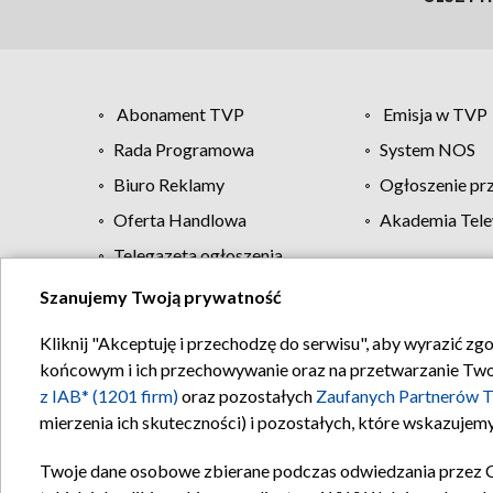
Abonament TVP
Emisja w TVP
Rada Programowa
System NOS
Biuro Reklamy
Ogłoszenie pr
Oferta Handlowa
Akademia Tele
Telegazeta ogłoszenia
Szanujemy Twoją prywatność
Regulamin TVP
Kliknij "Akceptuję i przechodzę do serwisu", aby wyrazić zg
końcowym i ich przechowywanie oraz na przetwarzanie Twoich
z IAB* (1201 firm)
oraz pozostałych
Zaufanych Partnerów T
mierzenia ich skuteczności) i pozostałych, które wskazujemy
Twoje dane osobowe zbierane podczas odwiedzania przez 