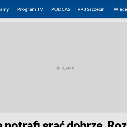
ramy
Program TV
PODCAST TVP3 Szczecin
Więce
e potrafi grać dobrze. R