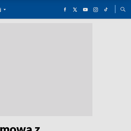
j
ozmowa z