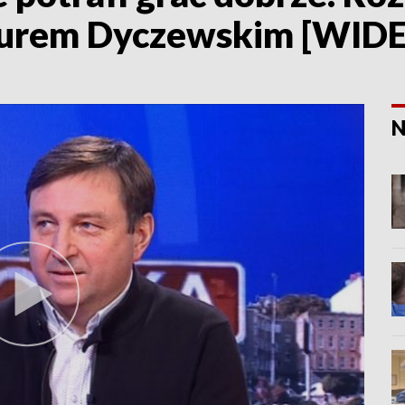
turem Dyczewskim [WID
N