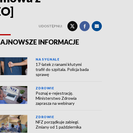
EO]
UDOSTĘPNIJ:
AJNOWSZE INFORMACJE
NA SYGNALE
17-latek z ranami kłutymi
trafił do szpitala. Policja bada
sprawę
ZDROWIE
Poznaj e-rejestrację.
Ministerstwo Zdrowia
zaprasza na webinary
ZDROWIE
NFZ porządkuje zabiegi.
Zmiany od 1 października