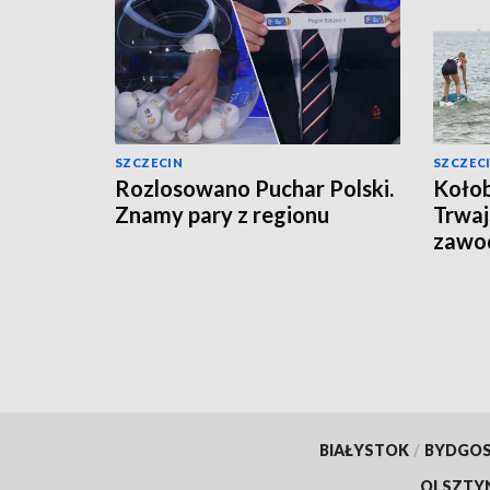
SZCZECIN
SZCZEC
Rozlosowano Puchar Polski.
Kołob
Znamy pary z regionu
Trwa
zawo
BIAŁYSTOK
/
BYDGO
OLSZTY