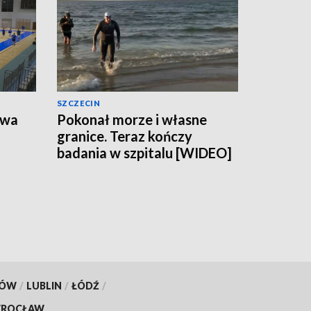
SZCZECIN
owa
Pokonał morze i własne
granice. Teraz kończy
badania w szpitalu [WIDEO]
KÓW
/
LUBLIN
/
ŁÓDŹ
/
ROCŁAW