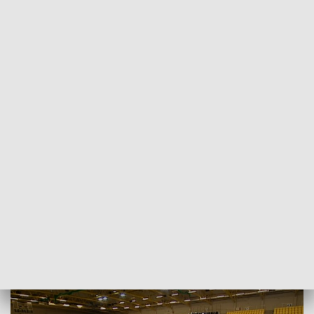
POWRÓT DO
SZCZECIN
TVP REGIONY
Mikołajki na sportowo dla
przedszkolaków [WIDEO]
2022-12-05
Sławomir Pankowski / kb