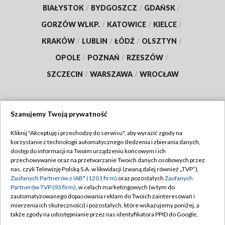
BIAŁYSTOK
/
BYDGOSZCZ
/
GDAŃSK
/
GORZÓW WLKP.
/
KATOWICE
/
KIELCE
/
KRAKÓW
/
LUBLIN
/
ŁÓDŹ
/
OLSZTYN
/
OPOLE
/
POZNAŃ
/
RZESZÓW
/
SZCZECIN
/
WARSZAWA
/
WROCŁAW
Szanujemy Twoją prywatność
Dołącz do nas:
Kliknij "Akceptuję i przechodzę do serwisu", aby wyrazić zgody na
korzystanie z technologii automatycznego śledzenia i zbierania danych,
TVP
dostęp do informacji na Twoim urządzeniu końcowym i ich
Abonament TVP
przechowywanie oraz na przetwarzanie Twoich danych osobowych przez
Regulamin TVP
nas, czyli Telewizję Polską S.A. w likwidacji (zwaną dalej również „TVP”),
Emisja w TVP
Polityka prywatności
Zaufanych Partnerów z IAB* (1201 firm)
oraz pozostałych
Zaufanych
Partnerów TVP (93 firm)
, w celach marketingowych (w tym do
Centrum informacji TVP
Moje zgody
zautomatyzowanego dopasowania reklam do Twoich zainteresowań i
mierzenia ich skuteczności) i pozostałych, które wskazujemy poniżej, a
Naziemna Telewizja Cyfrowa
Pomoc
także zgody na udostępnianie przez nas identyfikatora PPID do Google.
Sklep TVP