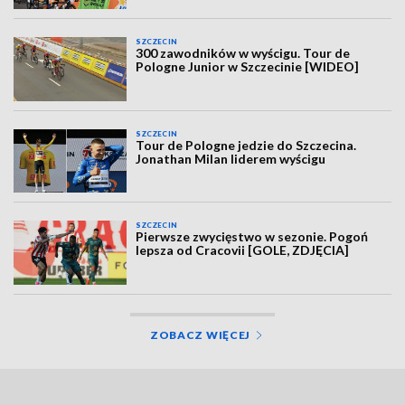
SZCZECIN
300 zawodników w wyścigu. Tour de
Pologne Junior w Szczecinie [WIDEO]
SZCZECIN
Tour de Pologne jedzie do Szczecina.
Jonathan Milan liderem wyścigu
SZCZECIN
Pierwsze zwycięstwo w sezonie. Pogoń
lepsza od Cracovii [GOLE, ZDJĘCIA]
ZOBACZ WIĘCEJ