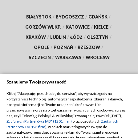
BIAŁYSTOK
/
BYDGOSZCZ
/
GDAŃSK
/
GORZÓW WLKP.
/
KATOWICE
/
KIELCE
/
KRAKÓW
/
LUBLIN
/
ŁÓDŹ
/
OLSZTYN
/
OPOLE
/
POZNAŃ
/
RZESZÓW
/
SZCZECIN
/
WARSZAWA
/
WROCŁAW
Szanujemy Twoją prywatność
Dołącz do nas:
Kliknij "Akceptuję i przechodzę do serwisu", aby wyrazić zgody na
korzystanie z technologii automatycznego śledzenia i zbierania danych,
TVP
dostęp do informacji na Twoim urządzeniu końcowym i ich
Abonament TVP
przechowywanie oraz na przetwarzanie Twoich danych osobowych przez
Regulamin TVP
nas, czyli Telewizję Polską S.A. w likwidacji (zwaną dalej również „TVP”),
Emisja w TVP
Polityka prywatności
Zaufanych Partnerów z IAB* (1201 firm)
oraz pozostałych
Zaufanych
Partnerów TVP (93 firm)
, w celach marketingowych (w tym do
Centrum informacji TVP
Moje zgody
zautomatyzowanego dopasowania reklam do Twoich zainteresowań i
mierzenia ich skuteczności) i pozostałych, które wskazujemy poniżej, a