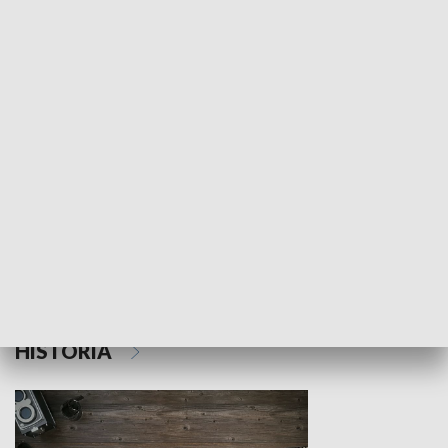
NAUKA I EDUKACJA
Z indeksem w ręku
Droga po suk
HISTORIA