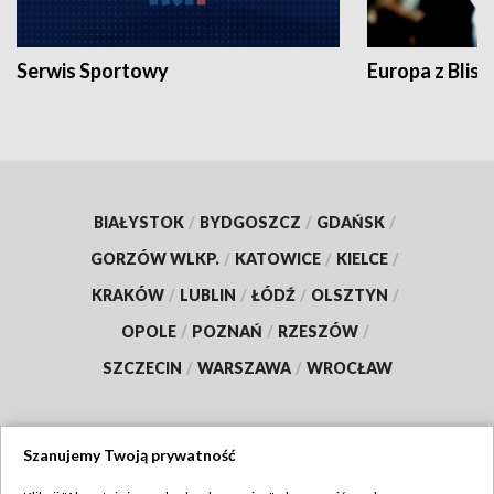
Serwis Sportowy
Europa z Blisk
BIAŁYSTOK
/
BYDGOSZCZ
/
GDAŃSK
/
GORZÓW WLKP.
/
KATOWICE
/
KIELCE
/
KRAKÓW
/
LUBLIN
/
ŁÓDŹ
/
OLSZTYN
/
OPOLE
/
POZNAŃ
/
RZESZÓW
/
SZCZECIN
/
WARSZAWA
/
WROCŁAW
Szanujemy Twoją prywatność
Dołącz do nas: