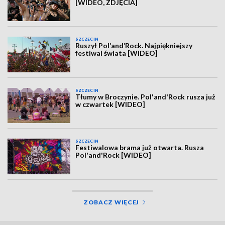
[WIDEO, ZDJĘCIA]
SZCZECIN
Ruszył Pol’and’Rock. Najpiękniejszy
festiwal świata [WIDEO]
SZCZECIN
Tłumy w Broczynie. Pol'and'Rock rusza już
w czwartek [WIDEO]
SZCZECIN
Festiwalowa brama już otwarta. Rusza
Pol'and'Rock [WIDEO]
ZOBACZ WIĘCEJ