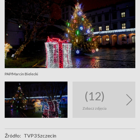
PAP/Marcin Bielecki
(12)
Zobacz zdjęcia
Źródło:
TVP3 Szczecin