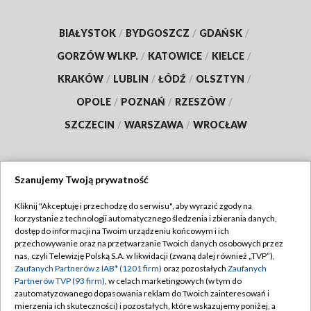
BIAŁYSTOK
/
BYDGOSZCZ
/
GDAŃSK
/
GORZÓW WLKP.
/
KATOWICE
/
KIELCE
/
KRAKÓW
/
LUBLIN
/
ŁÓDŹ
/
OLSZTYN
/
OPOLE
/
POZNAŃ
/
RZESZÓW
/
SZCZECIN
/
WARSZAWA
/
WROCŁAW
Szanujemy Twoją prywatność
Dołącz do nas:
Kliknij "Akceptuję i przechodzę do serwisu", aby wyrazić zgody na
korzystanie z technologii automatycznego śledzenia i zbierania danych,
TVP
dostęp do informacji na Twoim urządzeniu końcowym i ich
Abonament TVP
przechowywanie oraz na przetwarzanie Twoich danych osobowych przez
Regulamin TVP
nas, czyli Telewizję Polską S.A. w likwidacji (zwaną dalej również „TVP”),
Emisja w TVP
Polityka prywatności
Zaufanych Partnerów z IAB* (1201 firm)
oraz pozostałych
Zaufanych
Partnerów TVP (93 firm)
, w celach marketingowych (w tym do
Centrum informacji TVP
Moje zgody
zautomatyzowanego dopasowania reklam do Twoich zainteresowań i
mierzenia ich skuteczności) i pozostałych, które wskazujemy poniżej, a
Naziemna Telewizja Cyfrowa