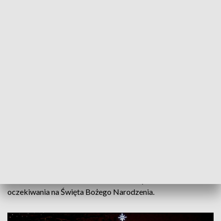
Szczecin gotowy na Boże Narodzenie. Choinka na Zamku Książąt Pomorskich
(fot. PAP/Marcin Bielecki)
Na dziedzińcu Zamku Książąt Pomorskich w
Szczecinie można już podziwiać 10-metrową
choinkę ozdobioną setkami kolorowych lampek.
Ten akcent ma umilić mieszkańcom i turystom okres
oczekiwania na Święta Bożego Narodzenia.