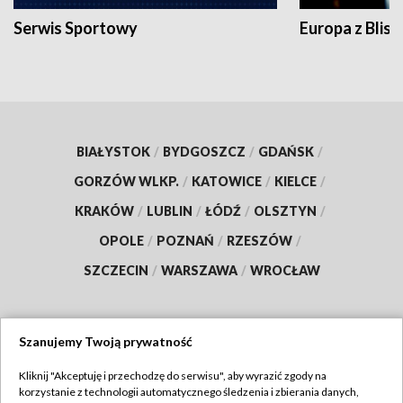
Serwis Sportowy
Europa z Blisk
BIAŁYSTOK
/
BYDGOSZCZ
/
GDAŃSK
/
GORZÓW WLKP.
/
KATOWICE
/
KIELCE
/
KRAKÓW
/
LUBLIN
/
ŁÓDŹ
/
OLSZTYN
/
OPOLE
/
POZNAŃ
/
RZESZÓW
/
SZCZECIN
/
WARSZAWA
/
WROCŁAW
Szanujemy Twoją prywatność
Dołącz do nas:
Kliknij "Akceptuję i przechodzę do serwisu", aby wyrazić zgody na
korzystanie z technologii automatycznego śledzenia i zbierania danych,
TVP