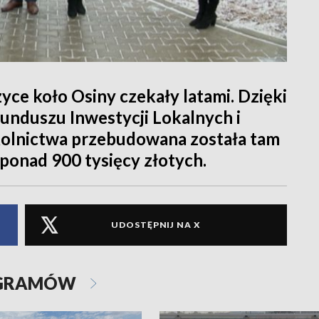
yce koło Osiny czekały latami. Dzięki
nduszu Inwestycji Lokalnych i
olnictwa przebudowana została tam
o ponad 900 tysięcy złotych.
UDOSTĘPNIJ NA X
OGRAMÓW