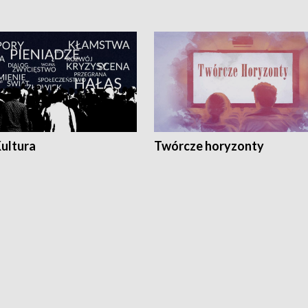
Kultura
Twórcze horyzonty