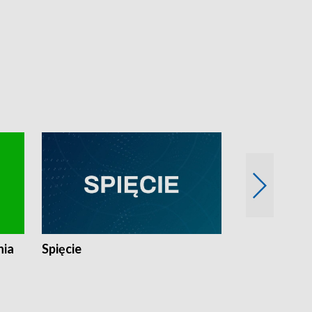
nia
Spięcie
Niedziałkow