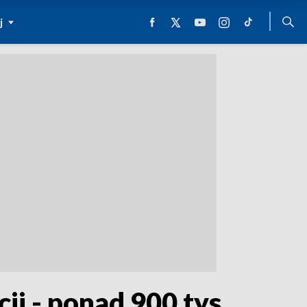
j
i - ponad 900 tys.