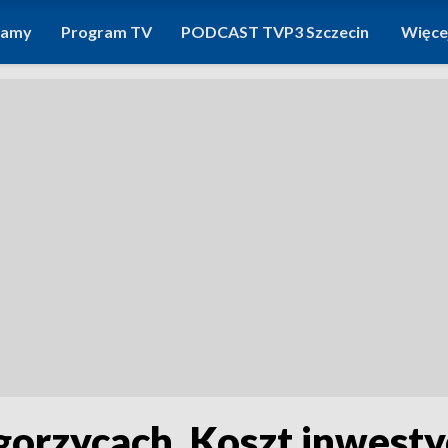
ramy
Program TV
PODCAST TVP3 Szczecin
Więce
zycach. Koszt inwestycj