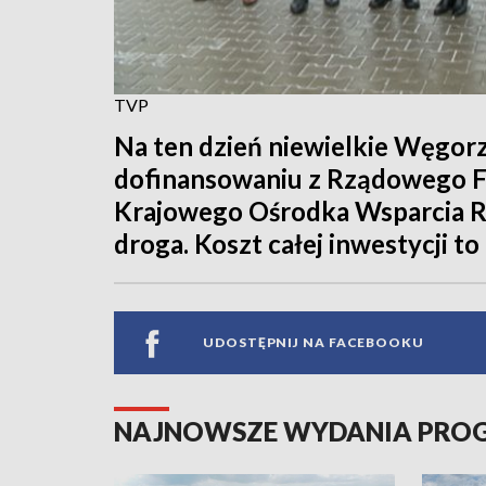
TVP
Na ten dzień niewielkie Węgorz
dofinansowaniu z Rządowego Fu
Krajowego Ośrodka Wsparcia R
droga. Koszt całej inwestycji t
UDOSTĘPNIJ NA FACEBOOKU
NAJNOWSZE WYDANIA PR