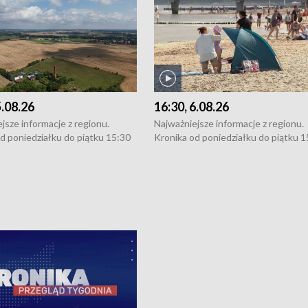
5.08.26
16:30, 6.08.26
jsze informacje z regionu.
Najważniejsze informacje z regionu.
d poniedziałku do piątku 15:30
Kronika od poniedziałku do piątku 1
16:30 (+ rozmowa), 18:30, 21:30.
(flesz), 16:30 (+ rozmowa), 18:30, 21
y i święta 15:30 i 16:30
W weekendy i święta 15:30 i 16:30
8:30 i 21:30. Dziennikarze czekają
(flesz), 18:30 i 21:30. Dziennikarze c
a zgłoszenia: Szczecin - tel. 91-
na Państwa zgłoszenia: Szczecin - te
0, Koszalin - tel. 94-34-50-054,
4 8-10-400, Koszalin - tel. 94-34-50
ronika@tvp.pl.
e-mail: kronika@tvp.pl.