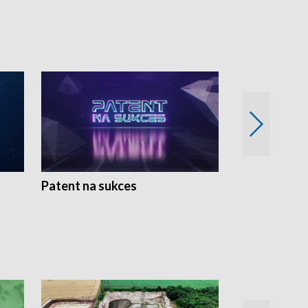
Patent na sukces
Rolnictwo w 