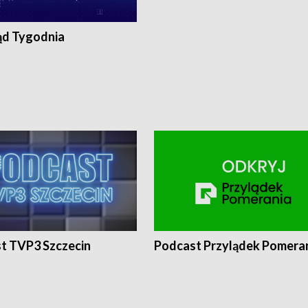
ąd Tygodnia
t TVP3 Szczecin
Podcast Przylądek Pomera