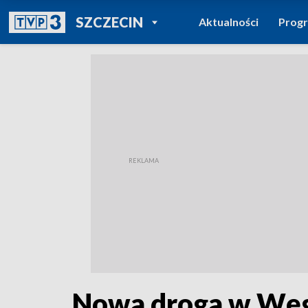
POWRÓT DO
SZCZECIN
Aktualności
Prog
TVP REGIONY
Nowa droga w Węgor