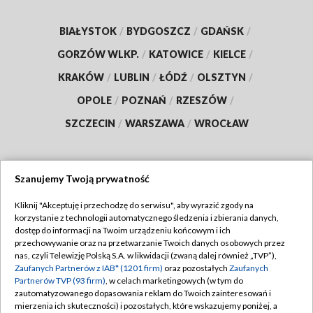
BIAŁYSTOK
/
BYDGOSZCZ
/
GDAŃSK
/
GORZÓW WLKP.
/
KATOWICE
/
KIELCE
/
KRAKÓW
/
LUBLIN
/
ŁÓDŹ
/
OLSZTYN
/
OPOLE
/
POZNAŃ
/
RZESZÓW
/
SZCZECIN
/
WARSZAWA
/
WROCŁAW
Szanujemy Twoją prywatność
Dołącz do nas:
Kliknij "Akceptuję i przechodzę do serwisu", aby wyrazić zgody na
korzystanie z technologii automatycznego śledzenia i zbierania danych,
TVP
dostęp do informacji na Twoim urządzeniu końcowym i ich
Abonament TVP
przechowywanie oraz na przetwarzanie Twoich danych osobowych przez
Regulamin TVP
nas, czyli Telewizję Polską S.A. w likwidacji (zwaną dalej również „TVP”),
Emisja w TVP
Polityka prywatności
Zaufanych Partnerów z IAB* (1201 firm)
oraz pozostałych
Zaufanych
Partnerów TVP (93 firm)
, w celach marketingowych (w tym do
Centrum informacji TVP
Moje zgody
zautomatyzowanego dopasowania reklam do Twoich zainteresowań i
mierzenia ich skuteczności) i pozostałych, które wskazujemy poniżej, a
Naziemna Telewizja Cyfrowa