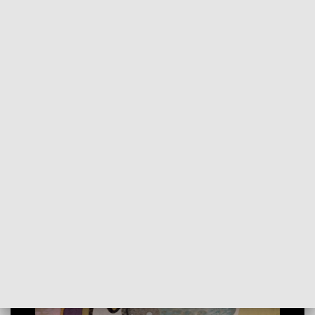
POWRÓT DO
SZCZECIN
TVP REGIONY
Nowa wystawa w Muzeum Narodowym
w Szczecinie. Wernisaż Sztuki II
Rzeczypospolitej [WIDEO]
2022-12-09
Karolina Skiba / an