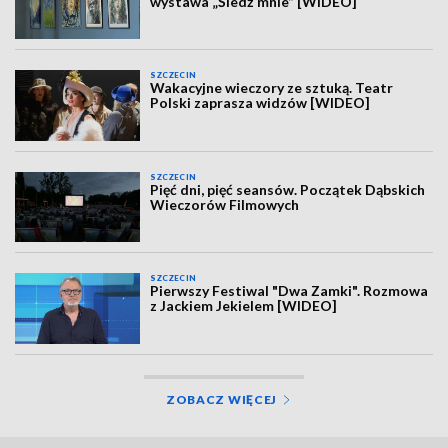
wystawa „Śledź mnie” [WIDEO]
SZCZECIN
Wakacyjne wieczory ze sztuką. Teatr
Polski zaprasza widzów [WIDEO]
SZCZECIN
Pięć dni, pięć seansów. Początek Dąbskich
Wieczorów Filmowych
SZCZECIN
Pierwszy Festiwal "Dwa Zamki". Rozmowa
z Jackiem Jekielem [WIDEO]
ZOBACZ WIĘCEJ