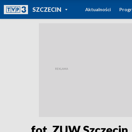
POWRÓT DO
SZCZECIN
Aktualności
Prog
TVP REGIONY
fot. ZUW Szczecin