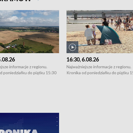
5.08.26
16:30, 6.08.26
jsze informacje z regionu.
Najważniejsze informacje z regionu.
d poniedziałku do piątku 15:30
Kronika od poniedziałku do piątku 1
16:30 (+ rozmowa), 18:30, 21:30.
(flesz), 16:30 (+ rozmowa), 18:30, 21
y i święta 15:30 i 16:30
W weekendy i święta 15:30 i 16:30
8:30 i 21:30. Dziennikarze czekają
(flesz), 18:30 i 21:30. Dziennikarze c
a zgłoszenia: Szczecin - tel. 91-
na Państwa zgłoszenia: Szczecin - te
0, Koszalin - tel. 94-34-50-054,
4 8-10-400, Koszalin - tel. 94-34-50
ronika@tvp.pl.
e-mail: kronika@tvp.pl.