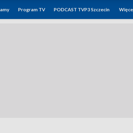
ramy
Program TV
PODCAST TVP3 Szczecin
Więce