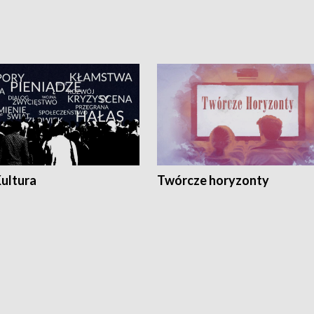
Kultura
Twórcze horyzonty