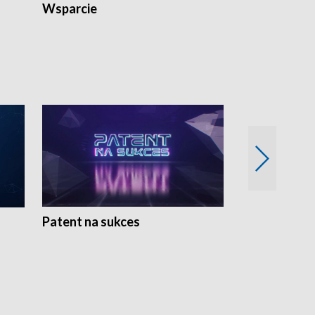
Wsparcie
Patent na sukces
Rolnictwo w 