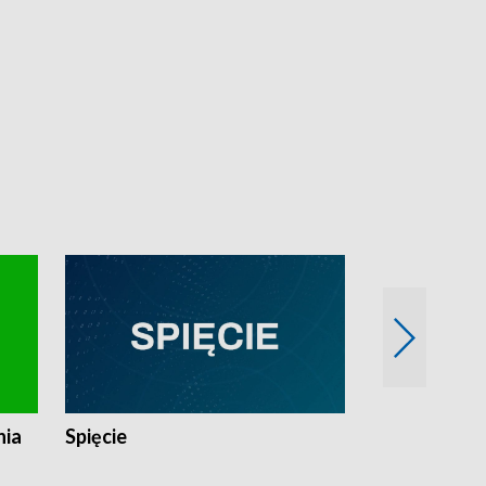
nia
Spięcie
Niedziałkow