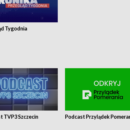
ąd Tygodnia
t TVP3 Szczecin
Podcast Przylądek Pomera