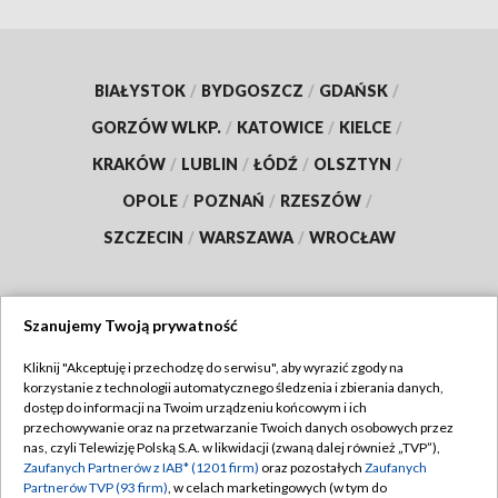
BIAŁYSTOK
/
BYDGOSZCZ
/
GDAŃSK
/
GORZÓW WLKP.
/
KATOWICE
/
KIELCE
/
KRAKÓW
/
LUBLIN
/
ŁÓDŹ
/
OLSZTYN
/
OPOLE
/
POZNAŃ
/
RZESZÓW
/
SZCZECIN
/
WARSZAWA
/
WROCŁAW
Szanujemy Twoją prywatność
Dołącz do nas:
Kliknij "Akceptuję i przechodzę do serwisu", aby wyrazić zgody na
korzystanie z technologii automatycznego śledzenia i zbierania danych,
TVP
dostęp do informacji na Twoim urządzeniu końcowym i ich
Abonament TVP
przechowywanie oraz na przetwarzanie Twoich danych osobowych przez
Regulamin TVP
nas, czyli Telewizję Polską S.A. w likwidacji (zwaną dalej również „TVP”),
Emisja w TVP
Polityka prywatności
Zaufanych Partnerów z IAB* (1201 firm)
oraz pozostałych
Zaufanych
Partnerów TVP (93 firm)
, w celach marketingowych (w tym do