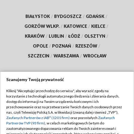
BIAŁYSTOK
/
BYDGOSZCZ
/
GDAŃSK
/
GORZÓW WLKP.
/
KATOWICE
/
KIELCE
/
KRAKÓW
/
LUBLIN
/
ŁÓDŹ
/
OLSZTYN
/
OPOLE
/
POZNAŃ
/
RZESZÓW
/
SZCZECIN
/
WARSZAWA
/
WROCŁAW
Szanujemy Twoją prywatność
Dołącz do nas:
Kliknij "Akceptuję i przechodzę do serwisu", aby wyrazić zgody na
korzystanie z technologii automatycznego śledzenia i zbierania danych,
TVP
dostęp do informacji na Twoim urządzeniu końcowym i ich
Abonament TVP
przechowywanie oraz na przetwarzanie Twoich danych osobowych przez
Regulamin TVP
nas, czyli Telewizję Polską S.A. w likwidacji (zwaną dalej również „TVP”),
Emisja w TVP
Polityka prywatności
Zaufanych Partnerów z IAB* (1201 firm)
oraz pozostałych
Zaufanych
Partnerów TVP (93 firm)
, w celach marketingowych (w tym do
Centrum informacji TVP
Moje zgody
zautomatyzowanego dopasowania reklam do Twoich zainteresowań i
mierzenia ich skuteczności) i pozostałych, które wskazujemy poniżej, a