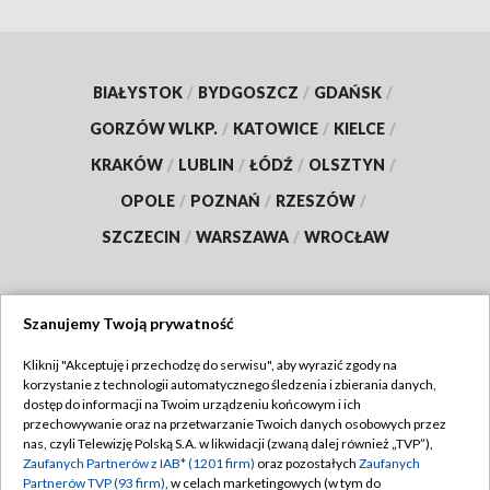
BIAŁYSTOK
/
BYDGOSZCZ
/
GDAŃSK
/
GORZÓW WLKP.
/
KATOWICE
/
KIELCE
/
KRAKÓW
/
LUBLIN
/
ŁÓDŹ
/
OLSZTYN
/
OPOLE
/
POZNAŃ
/
RZESZÓW
/
SZCZECIN
/
WARSZAWA
/
WROCŁAW
Szanujemy Twoją prywatność
Dołącz do nas:
Kliknij "Akceptuję i przechodzę do serwisu", aby wyrazić zgody na
korzystanie z technologii automatycznego śledzenia i zbierania danych,
TVP
dostęp do informacji na Twoim urządzeniu końcowym i ich
Abonament TVP
przechowywanie oraz na przetwarzanie Twoich danych osobowych przez
Regulamin TVP
nas, czyli Telewizję Polską S.A. w likwidacji (zwaną dalej również „TVP”),
Emisja w TVP
Polityka prywatności
Zaufanych Partnerów z IAB* (1201 firm)
oraz pozostałych
Zaufanych
Partnerów TVP (93 firm)
, w celach marketingowych (w tym do