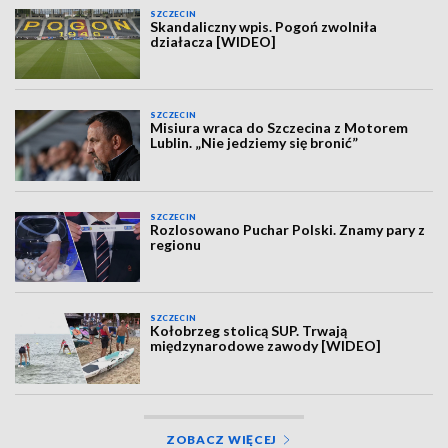
SZCZECIN
Skandaliczny wpis. Pogoń zwolniła
działacza [WIDEO]
SZCZECIN
Misiura wraca do Szczecina z Motorem
Lublin. „Nie jedziemy się bronić”
SZCZECIN
Rozlosowano Puchar Polski. Znamy pary z
regionu
SZCZECIN
Kołobrzeg stolicą SUP. Trwają
międzynarodowe zawody [WIDEO]
ZOBACZ WIĘCEJ