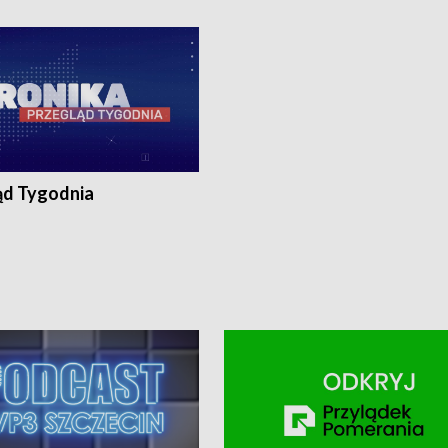
ronika@tvp.pl.
e-mail: kronika@tvp.pl.
ąd Tygodnia