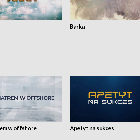
Barka
rem w offshore
Apetyt na sukces