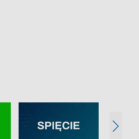
e-mail: kronika@tvp.pl.
e-mail: kronika@t