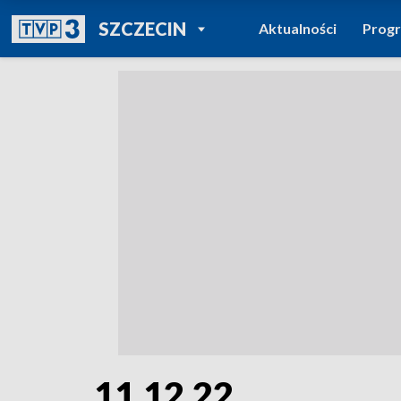
POWRÓT DO
SZCZECIN
Aktualności
Prog
TVP REGIONY
11.12.22