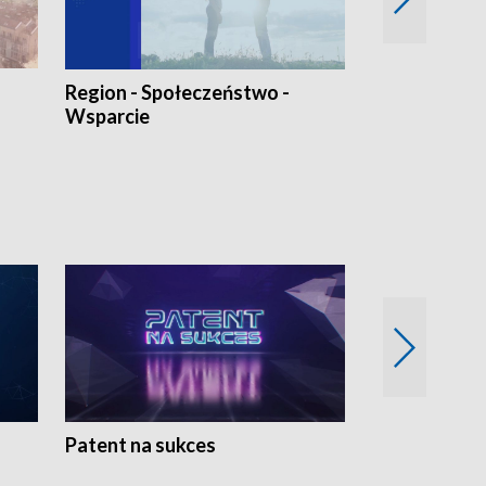
Region - Społeczeństwo -
Bez Barier
Wsparcie
Patent na sukces
Rolnictwo w 