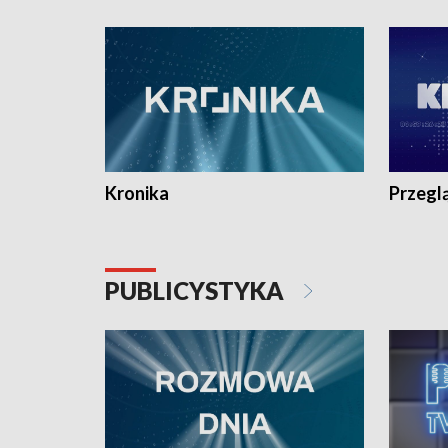
e-mail: kronika@tvp.pl.
e-mail: k
Kronika
Przegl
PUBLICYSTYKA