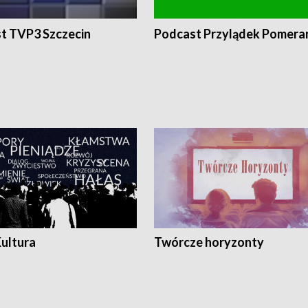
t TVP3 Szczecin
Podcast Przylądek Pomera
Kultura
Twórcze horyzonty