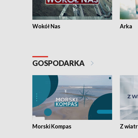
Wokół Nas
Arka
GOSPODARKA
Morski Kompas
Z wiat