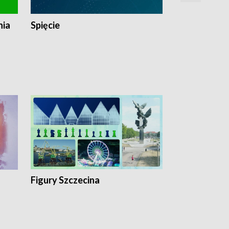
nia
Spięcie
Niedziałkow
Figury Szczecina