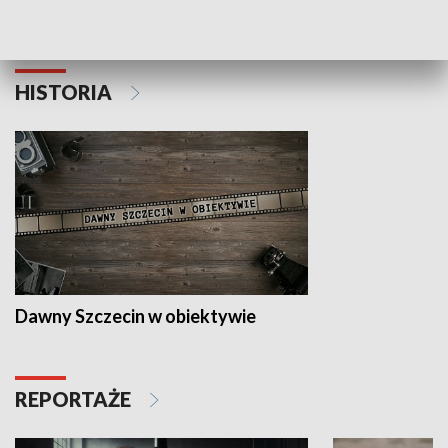
Z indeksem w ręku
Droga po suk
HISTORIA
Dawny Szczecin w obiektywie
REPORTAŻE