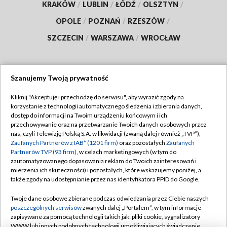
KRAKÓW
/
LUBLIN
/
ŁÓDŹ
/
OLSZTYN
/
OPOLE
/
POZNAŃ
/
RZESZÓW
/
SZCZECIN
/
WARSZAWA
/
WROCŁAW
Szanujemy Twoją prywatność
Dołącz do nas:
Kliknij "Akceptuję i przechodzę do serwisu", aby wyrazić zgody na
korzystanie z technologii automatycznego śledzenia i zbierania danych,
TVP
dostęp do informacji na Twoim urządzeniu końcowym i ich
Abonament TVP
przechowywanie oraz na przetwarzanie Twoich danych osobowych przez
Regulamin TVP
nas, czyli Telewizję Polską S.A. w likwidacji (zwaną dalej również „TVP”),
Emisja w TVP
Polityka prywatności
Zaufanych Partnerów z IAB* (1201 firm)
oraz pozostałych
Zaufanych
Partnerów TVP (93 firm)
, w celach marketingowych (w tym do
Centrum informacji TVP
Moje zgody
zautomatyzowanego dopasowania reklam do Twoich zainteresowań i
mierzenia ich skuteczności) i pozostałych, które wskazujemy poniżej, a
Naziemna Telewizja Cyfrowa
Pomoc
także zgody na udostępnianie przez nas identyfikatora PPID do Google.
Sklep TVP
Biuro reklamy
Twoje dane osobowe zbierane podczas odwiedzania przez Ciebie naszych
Rada Programowa
Kontakt
poszczególnych serwisów
zwanych dalej „Portalem”, w tym informacje
zapisywane za pomocą technologii takich jak: pliki cookie, sygnalizatory
System NOS
WWW lub innych podobnych technologii umożliwiających świadczenie